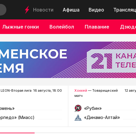
Новости
Афиша
Видео
Трансляц
Лыжные гонки
Волейбол
Плавание
Дзюд
LEON-Вторая лига
16 августа, 18:00
Хоккей
— Товарищеский
12 авг
матч
юмень»
«Рубин»
орпедо» (Миасс)
«Динамо-Алтай»