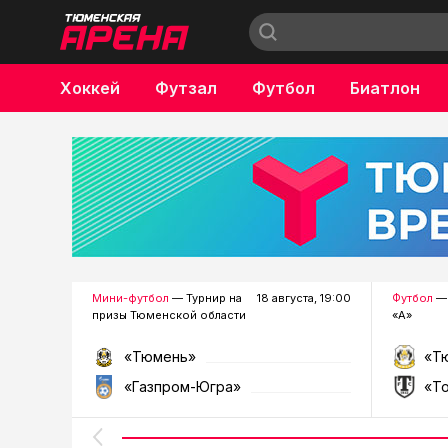
Хоккей
Футзал
Футбол
Биатлон
Бокс
Мини-футбол
— Турнир на
18 августа, 19:00
Футбол
— 
призы Тюменской области
«А»
«Тюмень»
«Т
«Газпром-Югра»
«Т