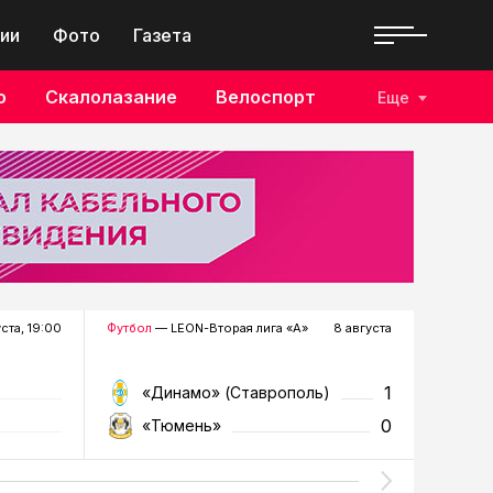
ии
Фото
Газета
о
Скалолазание
Велоспорт
Еще
уста, 19:00
Футбол
— LEON-Вторая лига «А»
8 августа
Хоккей
—
1
«Динамо» (Ставрополь)
«Р
0
«Тюмень»
«Г