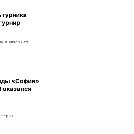
ьтурника
турнир
на
#Виктор Батт
нды «София»
Я оказался
кперов