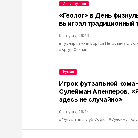
Мини-футбол
«Геолог» в День физкул
выиграл традиционный 
9 августа, 09:46
#Турнир памяти Бориса Петровича Ельки
#Артур Спицин
Футзал
Игрок футзальной кома
Сулейман Алекперов: «
здесь не случайно»
9 августа, 08:44
#Футзальный клуб София
#Сулейман Але