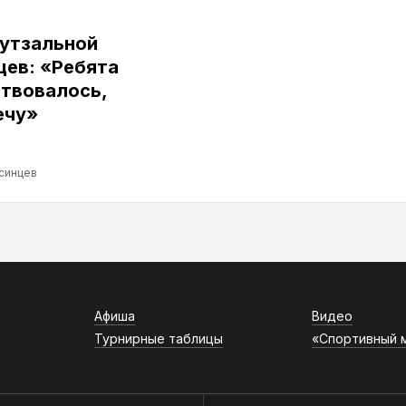
футзальной
цев: «Ребята
ствовалось,
ечу»
синцев
Афиша
Видео
Турнирные таблицы
«Спортивный 