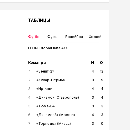
ТАБЛИЦЫ
Футбол
Футзал
Волейбол
Хоккей
LEON-Вторая лига «А»
Команда
И
О
1
«Зенит-2»
4
12
2
«Амкар-Пермь»
3
9
3
«Иртыш»
4
4
4
«Динамо» (Ставрополь)
3
4
5
«Тюмень»
3
3
6
«Динамо-2» (Москва)
4
3
7
«Торпедо» (Миасс)
3
0