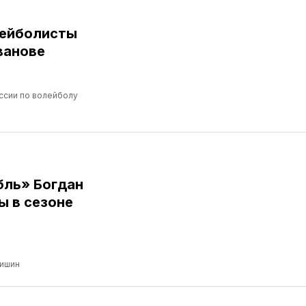
лейболисты
ванове
ссии по волейболу
бль» Богдан
ы в сезоне
ришин