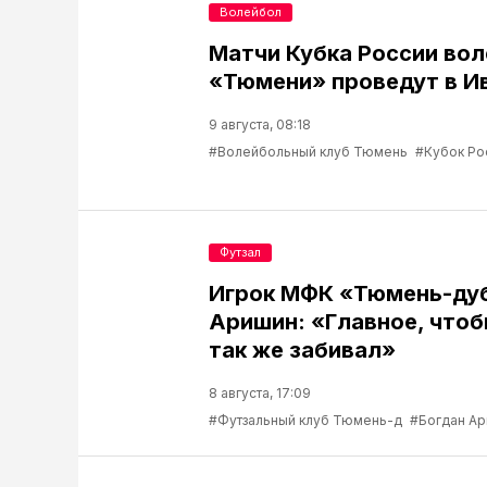
Волейбол
Матчи Кубка России во
«Тюмени» проведут в И
9 августа, 08:18
#Волейбольный клуб Тюмень
#Кубок Ро
Футзал
Игрок МФК «Тюмень-ду
Аришин: «Главное, чтоб
так же забивал»
8 августа, 17:09
#Футзальный клуб Тюмень-д
#Богдан А