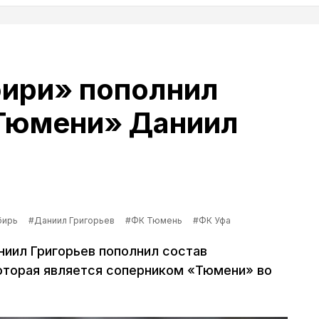
бири» пополнил
«Тюмени» Даниил
бирь
#Даниил Григорьев
#ФК Тюмень
#ФК Уфа
ниил Григорьев пополнил состав
оторая является соперником «Тюмени» во