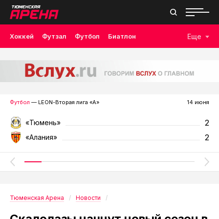
Хоккей
Футзал
Футбол
Биатлон
Еще
Лыжные гонки
Волейбол
Плавание
Дзюдо
Скалолазание
Велоспорт
Бокс
Футбол
— LEON-Вторая лига «А»
14 июня
2
«Тюмень»
2
«Алания»
Тюменская Арена
Новости
Скалолазы начнут новый сезон в