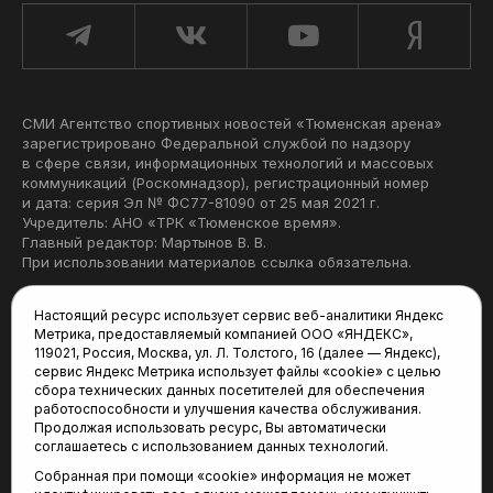
СМИ Агентство спортивных новостей «Тюменская арена»
зарегистрировано Федеральной службой по надзору
в сфере связи, информационных технологий и массовых
коммуникаций (Роскомнадзор), регистрационный номер
и дата: серия Эл № ФС77-81090 от 25 мая 2021 г.
Учредитель: АНО «ТРК «Тюменское время».
Главный редактор: Мартынов В. В.
При использовании материалов ссылка обязательна.
Политика конфиденциальности
Настоящий ресурс использует сервис веб-аналитики Яндекс
Метрика, предоставляемый компанией ООО «ЯНДЕКС»,
Редакция:
119021, Россия, Москва, ул. Л. Толстого, 16 (далее — Яндекс),
сервис Яндекс Метрика использует файлы «cookie» с целью
625035, Тюмень, пр. Геологоразведчиков, 28А
сбора технических данных посетителей для обеспечения
(3452) 68-22-28
работоспособности и улучшения качества обслуживания.
tum-arena@mail.ru
Продолжая использовать ресурс, Вы автоматически
соглашаетесь с использованием данных технологий.
Отдел продаж:
Собранная при помощи «cookie» информация не может
(3452) 68-89-78