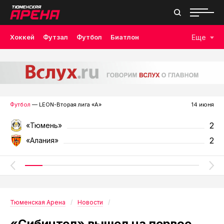
Хоккей
Футзал
Футбол
Биатлон
Еще
Лыжные гонки
Волейбол
Плавание
Дзюдо
Скалолазание
Велоспорт
Бокс
Футбол
— LEON-Вторая лига «А»
14 июня
2
«Тюмень»
2
«Алания»
Тюменская Арена
Новости
«Сибинтел» вышел на первое