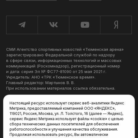
СМИ Агентство спортивных новостей «Тюменская арена»
зарегистрировано Федеральной службой по надзору
в сфере связи, информационных технологий и массовых
коммуникаций (Роскомнадзор), регистрационный номер
и дата: серия Эл № ФС77-81090 от 25 мая 2021 г.
Учредитель: АНО «ТРК «Тюменское время».
Главный редактор: Мартынов В. В.
При использовании материалов ссылка обязательна.
Политика конфиденциальности
Настоящий ресурс использует сервис веб-аналитики Яндекс
Метрика, предоставляемый компанией ООО «ЯНДЕКС»,
Редакция:
119021, Россия, Москва, ул. Л. Толстого, 16 (далее — Яндекс),
сервис Яндекс Метрика использует файлы «cookie» с целью
625035, Тюмень, пр. Геологоразведчиков, 28А
сбора технических данных посетителей для обеспечения
(3452) 68-22-28
работоспособности и улучшения качества обслуживания.
tum-arena@mail.ru
Продолжая использовать ресурс, Вы автоматически