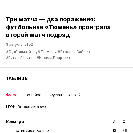
Три матча — два поражения:
футбольная «Тюмень» проиграла
второй матч подряд
8 августа, 21:52
#Футбольный клуб Тюмень
#Владлен Бабаев
#Виталий Шитов
#Кирилл Боярских
ТАБЛИЦЫ
Футбол
Волейбол
Футзал
Хоккей
LEON-Вторая лига «А»
Команда
И
О
1
«Динамо» (Брянск)
18
36