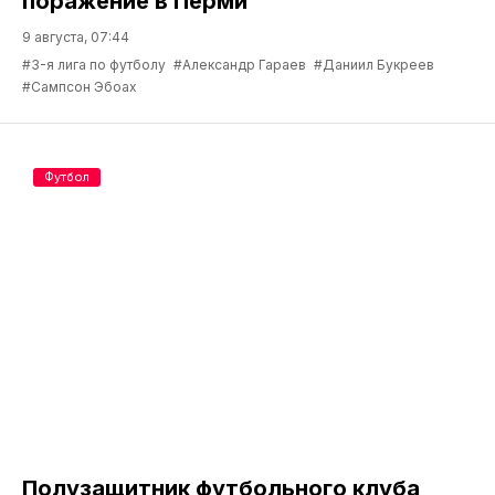
поражение в Перми
9 августа, 07:44
#3-я лига по футболу
#Александр Гараев
#Даниил Букреев
#Сампсон Эбоах
Футбол
Полузащитник футбольного клуба