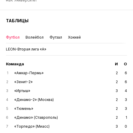
#ВК Университет
ТАБЛИЦЫ
Футбол
Волейбол
Футзал
Хоккей
LEON-Вторая лига «А»
Команда
И
О
1
«Амкар-Пермь»
2
6
2
«Зенит-2»
2
6
3
«Иртыш»
3
4
4
«Динамо-2» (Москва)
2
3
5
«Тюмень»
2
3
6
«Динамо» (Ставрополь)
2
1
7
«Торпедо» (Миасс)
3
0