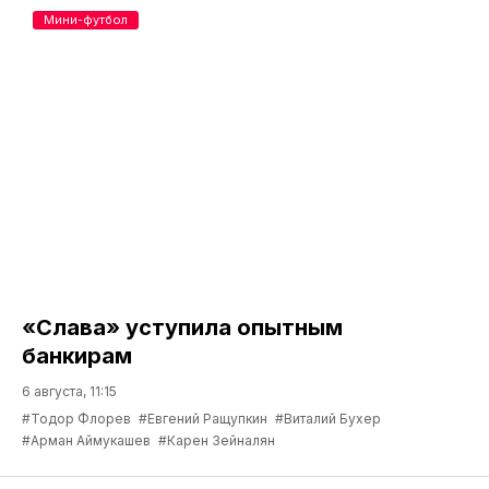
Мини-футбол
«Слава» уступила опытным
банкирам
6 августа, 11:15
#Тодор Флорев
#Евгений Ращупкин
#Виталий Бухер
#Арман Аймукашев
#Карен Зейналян