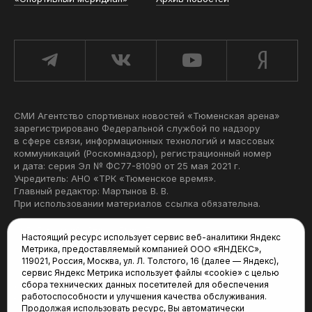
СМИ Агентство спортивных новостей «Тюменская арена»
зарегистрировано Федеральной службой по надзору
в сфере связи, информационных технологий и массовых
коммуникаций (Роскомнадзор), регистрационный номер
и дата: серия Эл № ФС77-81090 от 25 мая 2021 г.
Учредитель: АНО «ТРК «Тюменское время».
Главный редактор: Мартынов В. В.
При использовании материалов ссылка обязательна.
Политика конфиденциальности
Настоящий ресурс использует сервис веб-аналитики Яндекс
Метрика, предоставляемый компанией ООО «ЯНДЕКС»,
Редакция:
119021, Россия, Москва, ул. Л. Толстого, 16 (далее — Яндекс),
сервис Яндекс Метрика использует файлы «cookie» с целью
625035, Тюмень, пр. Геологоразведчиков, 28А
сбора технических данных посетителей для обеспечения
(3452) 68-22-28
работоспособности и улучшения качества обслуживания.
tum-arena@mail.ru
Продолжая использовать ресурс, Вы автоматически