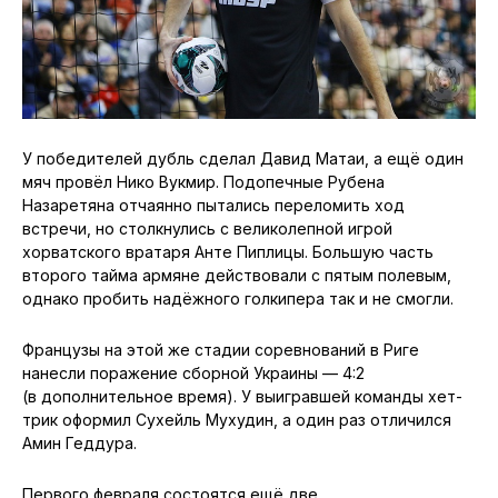
У победителей дубль сделал Давид Матаи, а ещё один
мяч провёл Нико Вукмир. Подопечные Рубена
Назаретяна отчаянно пытались переломить ход
встречи, но столкнулись с великолепной игрой
хорватского вратаря Анте Пиплицы. Большую часть
второго тайма армяне действовали с пятым полевым,
однако пробить надёжного голкипера так и не смогли.
Французы на этой же стадии соревнований в Риге
нанесли поражение сборной Украины — 4:2
(в дополнительное время). У выигравшей команды хет-
трик оформил Сухейль Мухудин, а один раз отличился
Амин Геддура.
Первого февраля состоятся ещё две