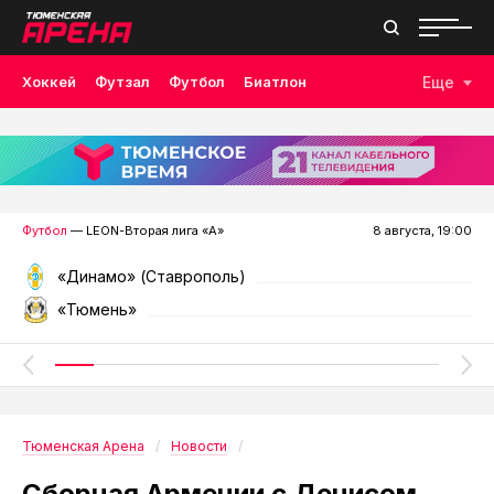
Хоккей
Футзал
Футбол
Биатлон
Еще
Лыжные гонки
Волейбол
Плавание
Дзюдо
Скалолазание
Велоспорт
Бокс
Футбол
— LEON-Вторая лига «А»
8 августа, 19:00
«Динамо» (Ставрополь)
«Тюмень»
Тюменская Арена
Новости
Сборная Армении с Денисом