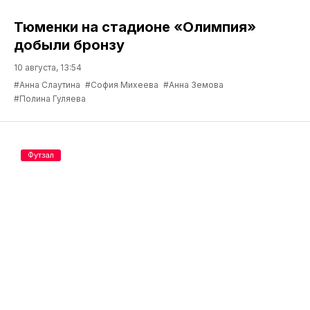
Тюменки на стадионе «Олимпия»
добыли бронзу
10 августа, 13:54
#Анна Слаутина
#София Михеева
#Анна Земова
#Полина Гуляева
Футзал