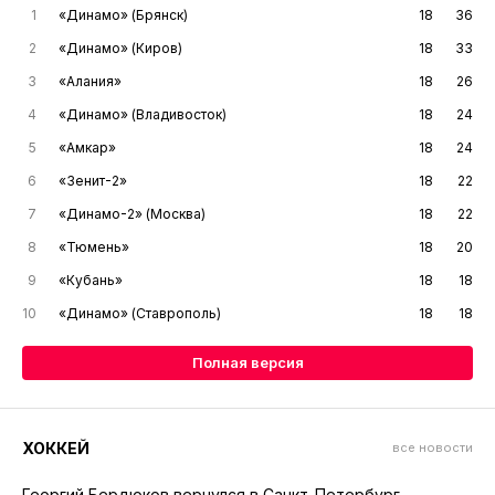
1
«Динамо» (Брянск)
18
36
2
«Динамо» (Киров)
18
33
3
«Алания»
18
26
4
«Динамо» (Владивосток)
18
24
5
«Амкар»
18
24
6
«Зенит-2»
18
22
7
«Динамо-2» (Москва)
18
22
8
«Тюмень»
18
20
9
«Кубань»
18
18
10
«Динамо» (Ставрополь)
18
18
Полная версия
ХОККЕЙ
все новости
Георгий Бердюков вернулся в Санкт-Петербург