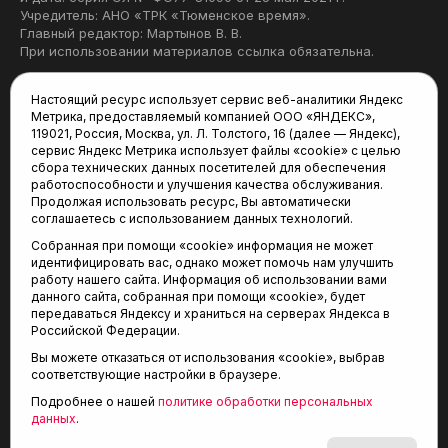
Учредитель: АНО «ТРК «Тюменское время».
Главный редактор: Мартынов В. В.
При использовании материалов ссылка обязательна.
Политика конфиденциальности
Настоящий ресурс использует сервис веб-аналитики Яндекс
Метрика, предоставляемый компанией ООО «ЯНДЕКС»,
Редакция:
119021, Россия, Москва, ул. Л. Толстого, 16 (далее — Яндекс),
сервис Яндекс Метрика использует файлы «cookie» с целью
625035, Тюмень, пр. Геологоразведчиков, 28А
сбора технических данных посетителей для обеспечения
(3452) 68-22-28
работоспособности и улучшения качества обслуживания.
tum-arena@mail.ru
Продолжая использовать ресурс, Вы автоматически
соглашаетесь с использованием данных технологий.
Отдел продаж:
Собранная при помощи «cookie» информация не может
(3452) 68-89-78
идентифицировать вас, однако может помочь нам улучшить
kotovaev@sibinformburo.ru
работу нашего сайта. Информация об использовании вами
данного сайта, собранная при помощи «cookie», будет
передаваться Яндексу и храниться на серверах Яндекса в
Российской Федерации.
Вы можете отказаться от использования «cookie», выбрав
соответствующие настройки в браузере.
Подробнее о нашей
политике обработки персональных
© 2001-2026 Агентство спортивных новостей
данных
.
6+
«Тюменская арена»