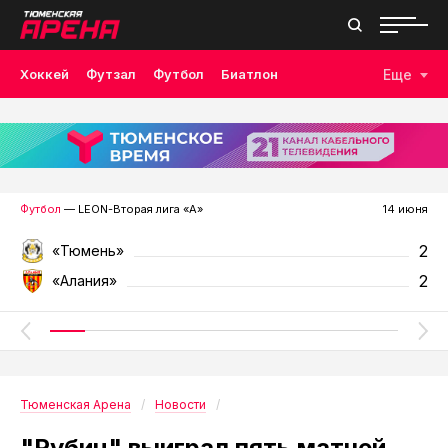
Хоккей
Футзал
Футбол
Биатлон
Еще
Лыжные гонки
Волейбол
Плавание
Дзюдо
Скалолазание
Велоспорт
Бокс
Футбол
— LEON-Вторая лига «А»
14 июня
2
«Тюмень»
2
«Алания»
Тюменская Арена
Новости
"Рубин" выиграл пять матчей