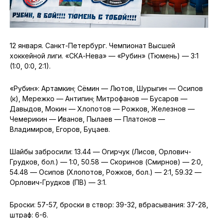
12 января. Санкт-Петербург. Чемпионат Высшей
хоккейной лиги. «СКА-Нева» — «Рубин» (Тюмень) — 3:1
(1:0, 0:0, 2:1).
«Рубин»: Артамкин; Сёмин — Лютов, Шурыгин — Осипов
(к), Мережко — Антипин; Митрофанов — Бусаров —
Давыдов, Мокин — Хлопотов — Рожков, Железнов —
Чемерикин — Иванов, Пылаев — Платонов —
Владимиров, Егоров, Буцаев.
Шайбы забросили: 13.44 — Огирчук (Лисов, Орлович-
Грудков, бол.) — 1:0, 50.58 — Скоринов (Смирнов) — 2:0,
54.48 — Осипов (Хлопотов, Рожков, бол.) — 2:1, 59.32 —
Орлович-Грудков (ПВ) — 3:1.
Броски: 57-57, броски в створ: 39-32, вбрасывания: 37-28,
штраф: 6-6.