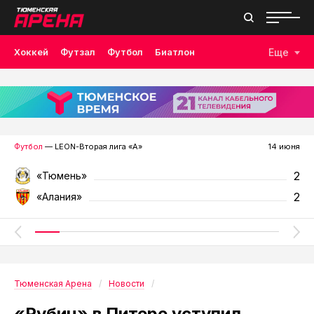
Хоккей
Футзал
Футбол
Биатлон
Еще
Лыжные гонки
Волейбол
Плавание
Дзюдо
Скалолазание
Велоспорт
Бокс
Футбол
— LEON-Вторая лига «А»
14 июня
2
«Тюмень»
2
«Алания»
Тюменская Арена
Новости
«Рубин» в Питере уступил