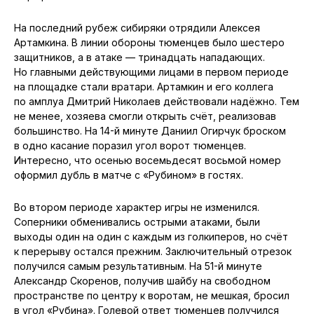
На последний рубеж сибиряки отрядили Алексея
Артамкина. В линии обороны тюменцев было шестеро
защитников, а в атаке — тринадцать нападающих.
Но главными действующими лицами в первом периоде
на площадке стали вратари. Артамкин и его коллега
по амплуа Дмитрий Николаев действовали надёжно. Тем
не менее, хозяева смогли открыть счёт, реализовав
большинство. На 14-й минуте Даниил Огирчук броском
в одно касание поразил угол ворот тюменцев.
Интересно, что осенью восемьдесят восьмой номер
оформил дубль в матче с «Рубином» в гостях.
Во втором периоде характер игры не изменился.
Соперники обменивались острыми атаками, были
выходы один на один с каждым из голкиперов, но счёт
к перерыву остался прежним. Заключительный отрезок
получился самым результативным. На 51-й минуте
Александр Скоренов, получив шайбу на свободном
пространстве по центру к воротам, не мешкая, бросил
в угол «Рубина». Голевой ответ тюменцев получился