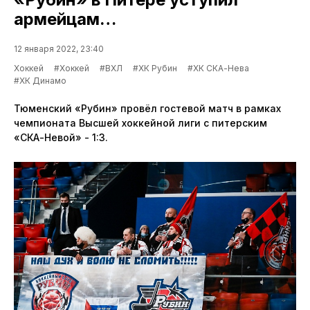
армейцам…
12 января 2022, 23:40
Хоккей
#Хоккей
#ВХЛ
#ХК Рубин
#ХК СКА-Нева
#ХК Динамо
Тюменский «Рубин» провёл гостевой матч в рамках
чемпионата Высшей хоккейной лиги с питерским
«СКА-Невой» - 1:3.