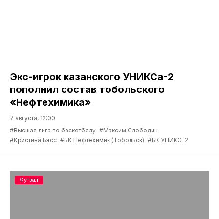
Экс-игрок казанского УНИКСа-2
пополнил состав тобольского
«Нефтехимика»
7 августа, 12:00
#Высшая лига по баскетболу
#Максим Слободин
#Кристина Бэсс
#БК Нефтехимик (Тобольск)
#БК УНИКС-2
Футзал