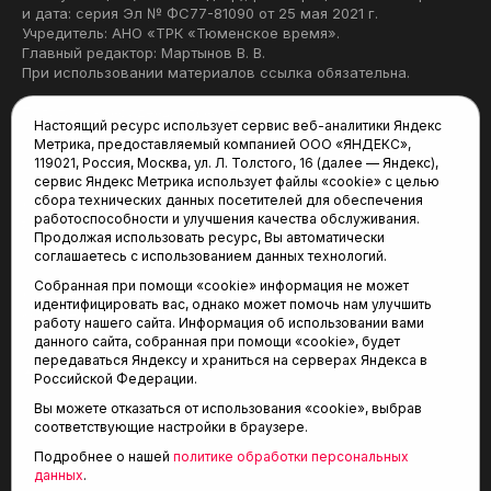
и дата: серия Эл № ФС77-81090 от 25 мая 2021 г.
Учредитель: АНО «ТРК «Тюменское время».
Главный редактор: Мартынов В. В.
При использовании материалов ссылка обязательна.
Политика конфиденциальности
Настоящий ресурс использует сервис веб-аналитики Яндекс
Метрика, предоставляемый компанией ООО «ЯНДЕКС»,
Редакция:
119021, Россия, Москва, ул. Л. Толстого, 16 (далее — Яндекс),
сервис Яндекс Метрика использует файлы «cookie» с целью
625035, Тюмень, пр. Геологоразведчиков, 28А
сбора технических данных посетителей для обеспечения
(3452) 68-22-28
работоспособности и улучшения качества обслуживания.
tum-arena@mail.ru
Продолжая использовать ресурс, Вы автоматически
соглашаетесь с использованием данных технологий.
Отдел продаж:
Собранная при помощи «cookie» информация не может
(3452) 68-89-78
идентифицировать вас, однако может помочь нам улучшить
kotovaev@sibinformburo.ru
работу нашего сайта. Информация об использовании вами
данного сайта, собранная при помощи «cookie», будет
передаваться Яндексу и храниться на серверах Яндекса в
Российской Федерации.
Вы можете отказаться от использования «cookie», выбрав
соответствующие настройки в браузере.
Подробнее о нашей
политике обработки персональных
© 2001-2026 Агентство спортивных новостей
данных
.
6+