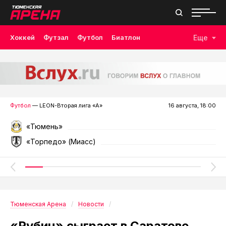
Хоккей
Футзал
Футбол
Биатлон
Еще
Лыжные гонки
Волейбол
Плавание
Дзюдо
Скалолазание
Велоспорт
Бокс
Футбол
— LEON-Вторая лига «А»
16 августа, 18:00
«Тюмень»
«Торпедо» (Миасс)
Тюменская Арена
Новости
«Рубин» сыграет в Саратове