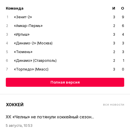
Команда
И
О
1
«Зенит-2»
3
9
2
«Амкар-Пермь»
2
6
3
«Иртыш»
3
4
4
«Динамо-2» (Москва)
3
3
5
«Тюмень»
2
3
6
«Динамо» (Ставрополь)
2
1
7
«Торпедо» (Миасс)
3
0
Полная версия
ХОККЕЙ
все новости
ХК «Челны» не потянули хоккейный сезон...
5 августа, 10:53