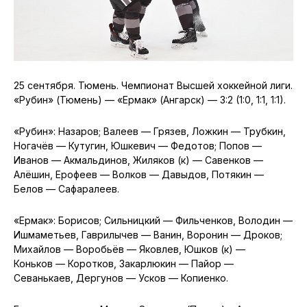
25 сентября. Тюмень. Чемпионат Высшей хоккейной лиги.
«Рубин» (Тюмень) — «Ермак» (Ангарск) — 3:2 (1:0, 1:1, 1:1).
«Рубин»: Назаров; Валеев — Грязев, Ложкин — Трубкин,
Ногачёв — Кутугин, Юшкевич — Федотов; Попов —
Иванов — Акмальдинов, Жиляков (к) — Савенков —
Алёшин, Ерофеев — Волков — Давыдов, Потякин —
Белов — Сафаралеев.
«Ермак»: Борисов; Сильницкий — Фильченков, Володин —
Ишмаметьев, Гаврилычев — Ванин, Воронин — Дроков;
Михайлов — Воробьёв — Яковлев, Юшков (к) —
Коньков — Коротков, Закарлюкин — Пайор —
Севанькаев, Дергунов — Усков — Копиенко.