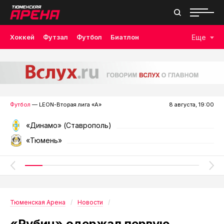
Хоккей
Футзал
Футбол
Биатлон
Еще
Лыжные гонки
Волейбол
Плавание
Дзюдо
Скалолазание
Велоспорт
Бокс
Футбол
— LEON-Вторая лига «А»
8 августа, 19:00
«Динамо» (Ставрополь)
«Тюмень»
Тюменская Арена
Новости
«Рубин» одержал первую