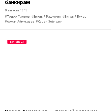
банкирам
6 августа, 13:15
#Тодор Флорев
#Евгений Ращупкин
#Виталий Бухер
#Арман Аймукашев
#Карен Зейналян
Волейбол