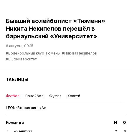
Бывший волейболист «Тюмени»
Никита Некипелов перешёл в
барнаульский «Университет»
6 августа, 09:15
#Волейбольный клуб Тюмень
#Никита Некипелов
#ВК Университет
ТАБЛИЦЫ
Футбол
Волейбол
Футзал
Хоккей
LEON-Вторая лига «А»
Команда
И
О
1
«Зенит-2»
2
6