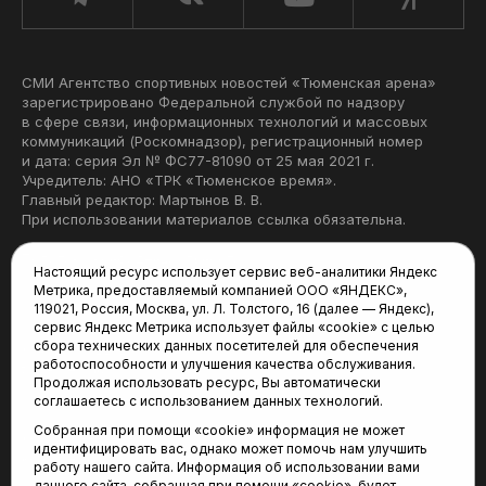
СМИ Агентство спортивных новостей «Тюменская арена»
зарегистрировано Федеральной службой по надзору
в сфере связи, информационных технологий и массовых
коммуникаций (Роскомнадзор), регистрационный номер
и дата: серия Эл № ФС77-81090 от 25 мая 2021 г.
Учредитель: АНО «ТРК «Тюменское время».
Главный редактор: Мартынов В. В.
При использовании материалов ссылка обязательна.
Политика конфиденциальности
Настоящий ресурс использует сервис веб-аналитики Яндекс
Метрика, предоставляемый компанией ООО «ЯНДЕКС»,
Редакция:
119021, Россия, Москва, ул. Л. Толстого, 16 (далее — Яндекс),
сервис Яндекс Метрика использует файлы «cookie» с целью
625035, Тюмень, пр. Геологоразведчиков, 28А
сбора технических данных посетителей для обеспечения
(3452) 68-22-28
работоспособности и улучшения качества обслуживания.
tum-arena@mail.ru
Продолжая использовать ресурс, Вы автоматически
соглашаетесь с использованием данных технологий.
Отдел продаж:
Собранная при помощи «cookie» информация не может
(3452) 68-89-78
идентифицировать вас, однако может помочь нам улучшить
kotovaev@sibinformburo.ru
работу нашего сайта. Информация об использовании вами
данного сайта, собранная при помощи «cookie», будет