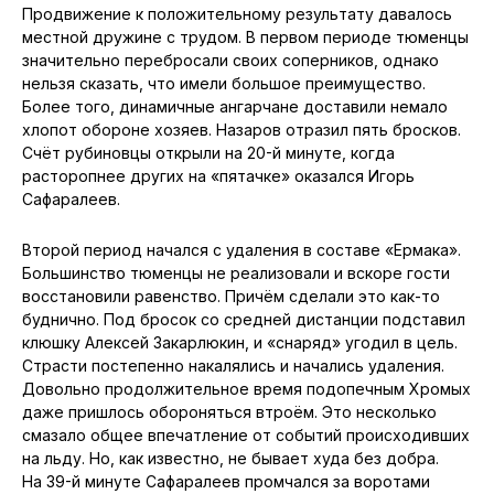
Продвижение к положительному результату давалось
местной дружине с трудом. В первом периоде тюменцы
значительно перебросали своих соперников, однако
нельзя сказать, что имели большое преимущество.
Более того, динамичные ангарчане доставили немало
хлопот обороне хозяев. Назаров отразил пять бросков.
Счёт рубиновцы открыли на 20-й минуте, когда
расторопнее других на «пятачке» оказался Игорь
Сафаралеев.
Второй период начался с удаления в составе «Ермака».
Большинство тюменцы не реализовали и вскоре гости
восстановили равенство. Причём сделали это как-то
буднично. Под бросок со средней дистанции подставил
клюшку Алексей Закарлюкин, и «снаряд» угодил в цель.
Страсти постепенно накалялись и начались удаления.
Довольно продолжительное время подопечным Хромых
даже пришлось обороняться втроём. Это несколько
смазало общее впечатление от событий происходивших
на льду. Но, как известно, не бывает худа без добра.
На 39-й минуте Сафаралеев промчался за воротами