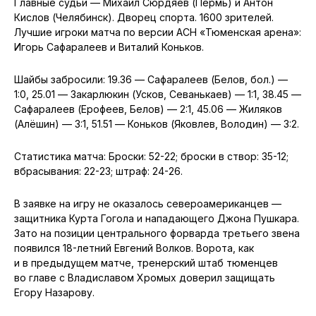
Главные судьи — Михаил Сюрдяев (Пермь) и Антон
Кислов (Челябинск). Дворец спорта. 1600 зрителей.
Лучшие игроки матча по версии АСН «Тюменская арена»:
Игорь Сафаралеев и Виталий Коньков.
Шайбы забросили: 19.36 — Сафаралеев (Белов, бол.) —
1:0, 25.01 — Закарлюкин (Усков, Севанькаев) — 1:1, 38.45 —
Сафаралеев (Ерофеев, Белов) — 2:1, 45.06 — Жиляков
(Алёшин) — 3:1, 51.51 — Коньков (Яковлев, Володин) — 3:2.
Статистика матча: Броски: 52-22; броски в створ: 35-12;
вбрасывания: 22-23; штраф: 24-26.
В заявке на игру не оказалось североамериканцев —
защитника Курта Гогола и нападающего Джона Пушкара.
Зато на позиции центрального форварда третьего звена
появился 18-летний Евгений Волков. Ворота, как
и в предыдущем матче, тренерский штаб тюменцев
во главе с Владиславом Хромых доверил защищать
Егору Назарову.