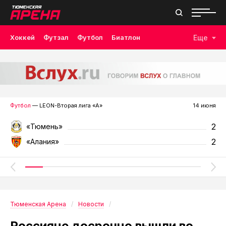
Хоккей
Футзал
Футбол
Биатлон
Еще
Лыжные гонки
Волейбол
Плавание
Дзюдо
Скалолазание
Велоспорт
Бокс
Футбол
— LEON-Вторая лига «А»
14 июня
2
«Тюмень»
2
«Алания»
Тюменская Арена
Новости
Россияне досрочно вышли во