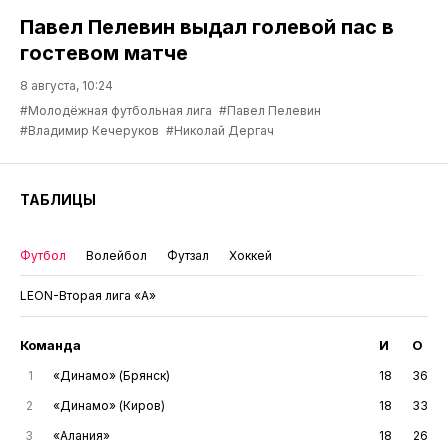
Павел Пелевин выдал голевой пас в
гостевом матче
8 августа, 10:24
#Молодёжная футбольная лига
#Павел Пелевин
#Владимир Кечеруков
#Николай Дергач
ТАБЛИЦЫ
Футбол
Волейбол
Футзал
Хоккей
LEON-Вторая лига «А»
Команда
И
О
1
«Динамо» (Брянск)
18
36
2
«Динамо» (Киров)
18
33
3
«Алания»
18
26