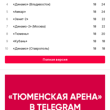
4
«Динамо» (Владивосток)
18
24
5
«Амкар»
18
24
6
«Зенит-2»
18
22
7
«Динамо-2» (Москва)
18
22
8
«Тюмень»
18
20
9
«Кубань»
18
18
10
«Динамо» (Ставрополь)
18
18
Полная версия