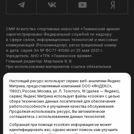
СМИ Агентство спортивных новостей «Тюменская арена»
зарегистрировано Федеральной службой по надзору
в сфере связи, информационных технологий и массовых
коммуникаций (Роскомнадзор), регистрационный номер
и дата: серия Эл № ФС77-81090 от 25 мая 2021 г.
Учредитель: АНО «ТРК «Тюменское время».
Главный редактор: Мартынов В. В.
При использовании материалов ссылка обязательна.
Политика конфиденциальности
Настоящий ресурс использует сервис веб-аналитики Яндекс
Метрика, предоставляемый компанией ООО «ЯНДЕКС»,
Редакция:
119021, Россия, Москва, ул. Л. Толстого, 16 (далее — Яндекс),
сервис Яндекс Метрика использует файлы «cookie» с целью
625035, Тюмень, пр. Геологоразведчиков, 28А
сбора технических данных посетителей для обеспечения
(3452) 68-22-28
работоспособности и улучшения качества обслуживания.
tum-arena@mail.ru
Продолжая использовать ресурс, Вы автоматически
соглашаетесь с использованием данных технологий.
Отдел продаж:
Собранная при помощи «cookie» информация не может
(3452) 68-89-78
идентифицировать вас, однако может помочь нам улучшить
kotovaev@sibinformburo.ru