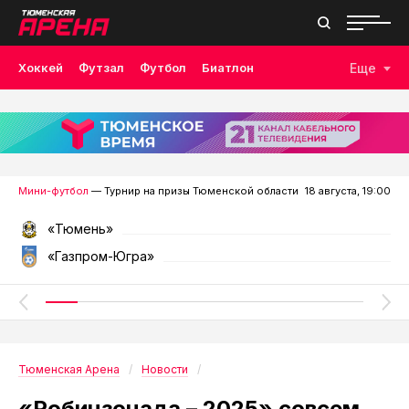
Хоккей
Футзал
Футбол
Биатлон
Еще
Лыжные гонки
Волейбол
Плавание
Дзюдо
Скалолазание
Велоспорт
Бокс
Мини-футбол
— Турнир на призы Тюменской области
18 августа, 19:00
«Тюмень»
«Газпром-Югра»
Тюменская Арена
Новости
«Робинзонада – 2025» совсем