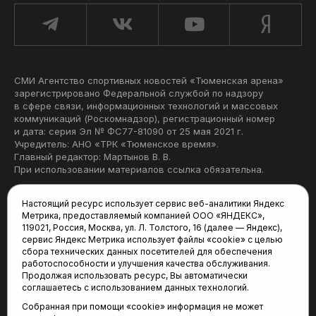
СМИ Агентство спортивных новостей «Тюменская арена»
зарегистрировано Федеральной службой по надзору
в сфере связи, информационных технологий и массовых
коммуникаций (Роскомнадзор), регистрационный номер
и дата: серия Эл № ФС77-81090 от 25 мая 2021 г.
Учредитель: АНО «ТРК «Тюменское время».
Главный редактор: Мартынов В. В.
При использовании материалов ссылка обязательна.
Политика конфиденциальности
Настоящий ресурс использует сервис веб-аналитики Яндекс
Метрика, предоставляемый компанией ООО «ЯНДЕКС»,
Редакция:
119021, Россия, Москва, ул. Л. Толстого, 16 (далее — Яндекс),
сервис Яндекс Метрика использует файлы «cookie» с целью
625035, Тюмень, пр. Геологоразведчиков, 28А
сбора технических данных посетителей для обеспечения
(3452) 68-22-28
работоспособности и улучшения качества обслуживания.
tum-arena@mail.ru
Продолжая использовать ресурс, Вы автоматически
соглашаетесь с использованием данных технологий.
Отдел продаж:
Собранная при помощи «cookie» информация не может
(3452) 68-89-78