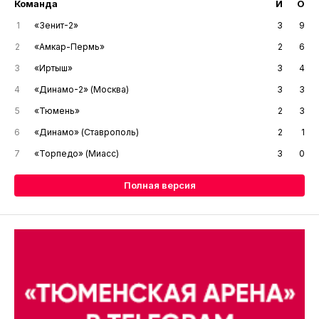
Команда
И
О
1
«Зенит-2»
3
9
2
«Амкар-Пермь»
2
6
3
«Иртыш»
3
4
4
«Динамо-2» (Москва)
3
3
5
«Тюмень»
2
3
6
«Динамо» (Ставрополь)
2
1
7
«Торпедо» (Миасс)
3
0
Полная версия