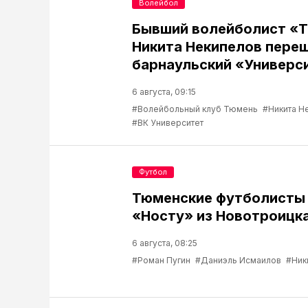
Волейбол
Бывший волейболист «
Никита Некипелов переш
барнаульский «Универс
6 августа, 09:15
#Волейбольный клуб Тюмень
#Никита Н
#ВК Университет
Футбол
Тюменские футболисты
«Носту» из Новотроицк
6 августа, 08:25
#Роман Пугин
#Даниэль Исмаилов
#Ник