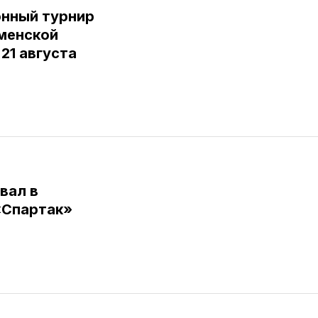
нный турнир
юменской
 21 августа
вал в
«Спартак»