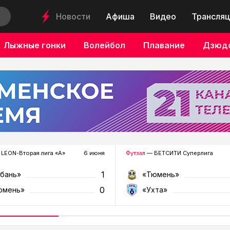
Новости
Афиша
Видео
Трансляц
Лыжные гонки
Волейбол
Плавание
Дзюд
LEON-Вторая лига «А»
6 июня
Футзал
— БЕТСИТИ Суперлига
1
убань»
«Тюмень»
0
юмень»
«Ухта»