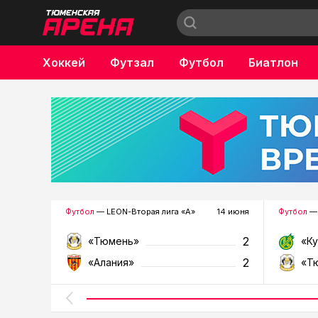
Хоккей
Футзал
Футбол
Биатлон
Бокс
Футбол
— LEON-Вторая лига «А»
14 июня
Футбол
— 
2
«Тюмень»
«К
2
«Алания»
«Т