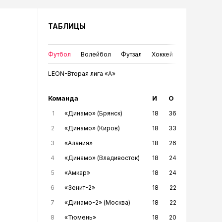
ТАБЛИЦЫ
Футбол
Волейбол
Футзал
Хоккей
LEON-Вторая лига «А»
Команда
И
О
1
«Динамо» (Брянск)
18
36
2
«Динамо» (Киров)
18
33
3
«Алания»
18
26
4
«Динамо» (Владивосток)
18
24
5
«Амкар»
18
24
6
«Зенит-2»
18
22
7
«Динамо-2» (Москва)
18
22
8
«Тюмень»
18
20