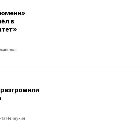
Тюмени»
ёл в
итет»
екипелов
 разгромили
а
ита Нечеухин