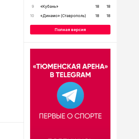
9
«Кубань»
18
18
10
«Динамо» (Ставрополь)
18
18
Полная версия