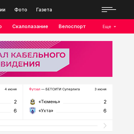
ии
Фото
Газета
о
Скалолазание
Велоспорт
Еще
4 июня
Футзал
— БЕТСИТИ Суперлига
3 июня
Футзал
—
2
2
«Тюмень»
«У
6
6
«Ухта»
«Т