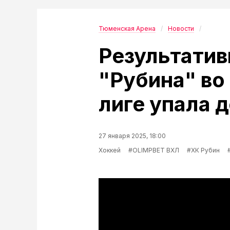
Тюменская Арена
Новости
Результати
"Рубина" во
лиге упала д
27 января 2025, 18:00
Хоккей
#OLIMPBET ВХЛ
#ХК Рубин