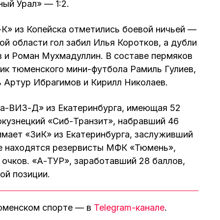
ый Урал» — 1:2.
К» из Копейска отметились боевой ничьей —
ой области гол забил Илья Коротков, а дубли
 и Роман Мухмадуллин. В составе пермяков
ик тюменского мини-футбола Рамиль Гулиев,
ь Артур Ибрагимов и Кирилл Николаев.
ра-ВИЗ-Д» из Екатеринбурга, имеющая 52
кузнецкий «Сиб-Транзит», набравший 46
имает «ЗиК» из Екатеринбурга, заслуживший
те находятся резервисты МФК «Тюмень»,
 очков. «А-ТУР», заработавший 28 баллов,
ой позиции.
тюменском спорте — в
Telegram-канале
.