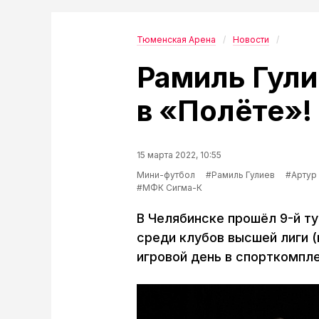
Тюменская Арена
Новости
Рамиль Гули
в «Полёте»!
15 марта 2022, 10:55
Мини-футбол
#Рамиль Гулиев
#Артур
#МФК Сигма-К
В Челябинске прошёл 9-й т
среди клубов высшей лиги 
игровой день в спорткомпл