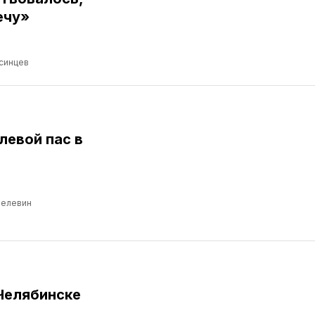
ечу»
синцев
левой пас в
Пелевин
Челябинске