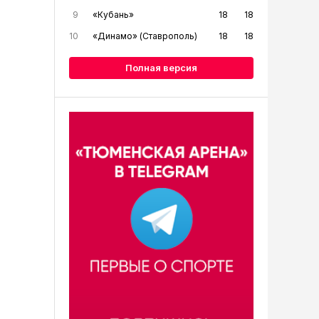
9
«Кубань»
18
18
10
«Динамо» (Ставрополь)
18
18
Полная версия