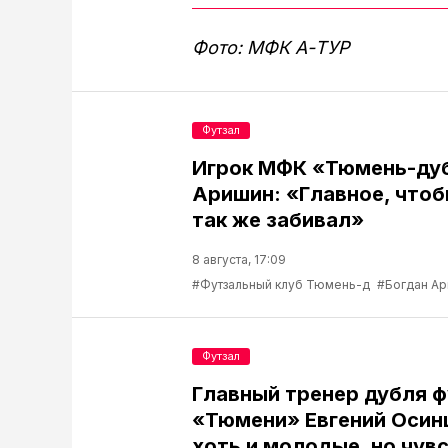
Фото: МФК А-ТУР
Футзал
Игрок МФК «Тюмень-ду
Аришин: «Главное, чтоб
так же забивал»
8 августа, 17:09
#Футзальный клуб Тюмень-д
#Богдан А
Футзал
Главный тренер дубля 
«Тюмени» Евгений Осин
хоть и молодые, но чув