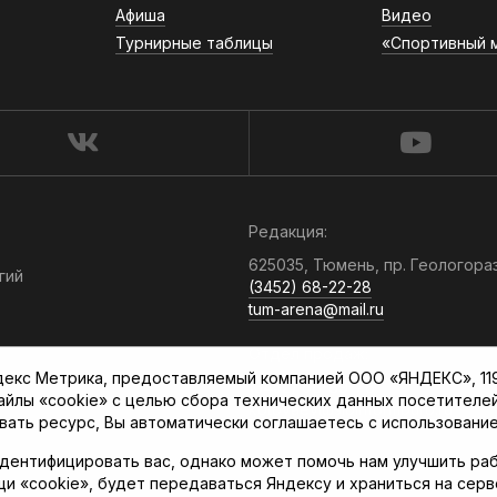
Афиша
Видео
Турнирные таблицы
«Спортивный 
Редакция:
625035, Тюмень, пр. Геологора
гий
(3452) 68-22-28
tum-arena@mail.ru
Отдел продаж:
кс Метрика, предоставляемый компанией ООО «ЯНДЕКС», 119021
(3452) 68-89-78
файлы «cookie» с целью сбора технических данных посетителе
kotovaev@sibinformburo.ru
вать ресурс, Вы автоматически соглашаетесь с использование
дентифицировать вас, однако может помочь нам улучшить раб
щи «cookie», будет передаваться Яндексу и храниться на сер