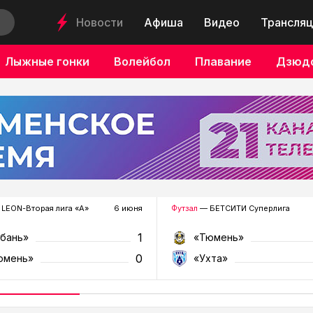
Новости
Афиша
Видео
Трансляц
Лыжные гонки
Волейбол
Плавание
Дзюд
LEON-Вторая лига «А»
6 июня
Футзал
— БЕТСИТИ Суперлига
1
убань»
«Тюмень»
0
юмень»
«Ухта»