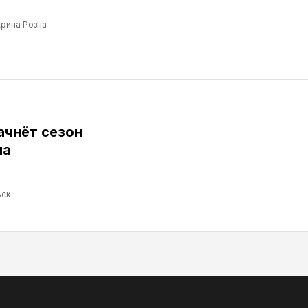
рина Розна
ачнёт сезон
ма
ск