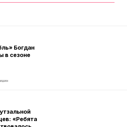
бль» Богдан
ы в сезоне
ришин
футзальной
цев: «Ребята
ствовалось,