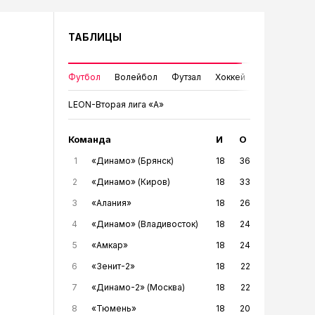
ТАБЛИЦЫ
Футбол
Волейбол
Футзал
Хоккей
LEON-Вторая лига «А»
Команда
И
О
1
«Динамо» (Брянск)
18
36
2
«Динамо» (Киров)
18
33
3
«Алания»
18
26
4
«Динамо» (Владивосток)
18
24
5
«Амкар»
18
24
6
«Зенит-2»
18
22
7
«Динамо-2» (Москва)
18
22
8
«Тюмень»
18
20