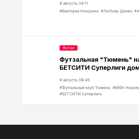
8 августа, 09:11
#Виктория Кокорина
#Любовь Диева
#А
Футзал
Футзальная "Тюмень" н
БЕТСИТИ Суперлиги до
8 августа, 08:46
#Футзальный клуб Тюмень
#МФК Нориль
#БЕТСИТИ Суперлига