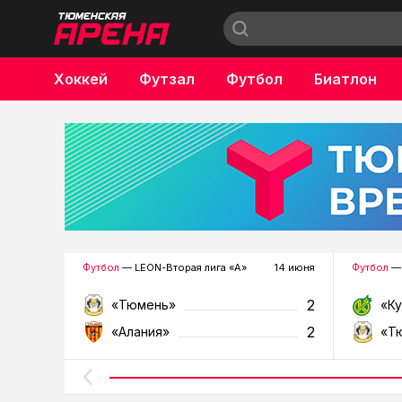
Хоккей
Футзал
Футбол
Биатлон
Бокс
Футбол
— LEON-Вторая лига «А»
14 июня
Футбол
— 
2
«Тюмень»
«К
2
«Алания»
«Т