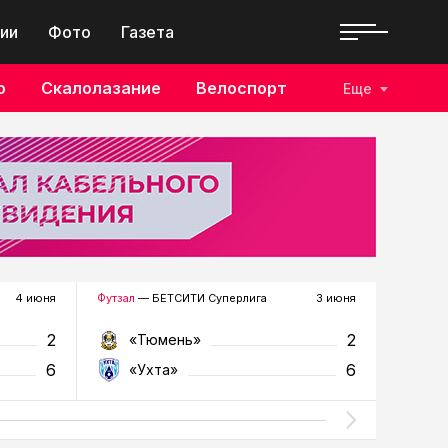
ии
Фото
Газета
о
Скалолазание
Велоспорт
Еще
4 июня
Футзал
— БЕТСИТИ Суперлига
3 июня
Футзал
—
2
2
«Тюмень»
«У
6
6
«Ухта»
«Т