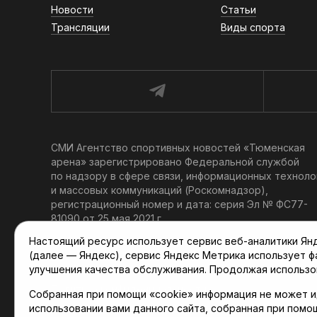
Новости
Статьи
Трансляции
Виды спорта
СМИ Агентство спортивных новостей «Тюменская
арена» зарегистрировано Федеральной службой
по надзору в сфере связи, информационных техноло
и массовых коммуникаций (Роскомнадзор),
регистрационный номер и дата: серия Эл № ФС77-
81090 от 25 мая 2021 г.
Учредитель: АНО «ТРК «Тюменское время».
Настоящий ресурс использует сервис веб-аналитики Янде
Главный редактор: Мартынов В. В.
(далее — Яндекс), сервис Яндекс Метрика использует 
При использовании материалов ссылка обязательна.
улучшения качества обслуживания. Продолжая использо
Политика конфиденциальности
Собранная при помощи «cookie» информация не может и
использовании вами данного сайта, собранная при помо