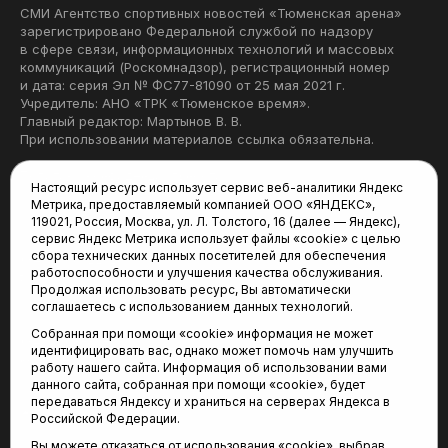
СМИ Агентство спортивных новостей «Тюменская арена»
зарегистрировано Федеральной службой по надзору
в сфере связи, информационных технологий и массовых
коммуникаций (Роскомнадзор), регистрационный номер
и дата: серия Эл № ФС77-81090 от 25 мая 2021 г.
Учредитель: АНО «ТРК «Тюменское время».
Главный редактор: Мартынов В. В.
При использовании материалов ссылка обязательна.
Политика конфиденциальности
Настоящий ресурс использует сервис веб-аналитики Яндекс
Метрика, предоставляемый компанией ООО «ЯНДЕКС»,
Редакция:
119021, Россия, Москва, ул. Л. Толстого, 16 (далее — Яндекс),
сервис Яндекс Метрика использует файлы «cookie» с целью
625035, Тюмень, пр. Геологоразведчиков, 28А
сбора технических данных посетителей для обеспечения
(3452) 68-22-28
работоспособности и улучшения качества обслуживания.
tum-arena@mail.ru
Продолжая использовать ресурс, Вы автоматически
соглашаетесь с использованием данных технологий.
Отдел продаж:
Собранная при помощи «cookie» информация не может
(3452) 68-89-78
идентифицировать вас, однако может помочь нам улучшить
kotovaev@sibinformburo.ru
работу нашего сайта. Информация об использовании вами
данного сайта, собранная при помощи «cookie», будет
передаваться Яндексу и храниться на серверах Яндекса в
Российской Федерации.
Вы можете отказаться от использования «cookie», выбрав