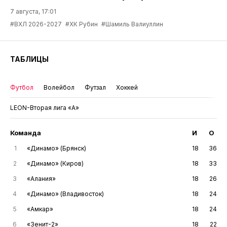
7 августа, 17:01
#ВХЛ 2026-2027
#ХК Рубин
#Шамиль Валиуллин
ТАБЛИЦЫ
Футбол
Волейбол
Футзал
Хоккей
LEON-Вторая лига «А»
Команда
И
О
1
«Динамо» (Брянск)
18
36
2
«Динамо» (Киров)
18
33
3
«Алания»
18
26
4
«Динамо» (Владивосток)
18
24
5
«Амкар»
18
24
6
«Зенит-2»
18
22