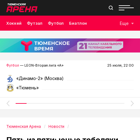
Хоккей
Футзал
Футбол
Биатлон
Еще
Лыжные гонки
Волейбол
Плавание
Дзюдо
Скалолазание
Велоспорт
Бокс
Футбол
— LEON-Вторая лига «А»
25 июля, 22:00
«Динамо-2» (Москва)
«Тюмень»
Тюменская Арена
Новости
Пять из пяти: юные тоболяки