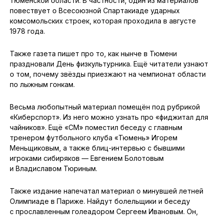
Тюменской области. В частности, один из материалов
повествует о Всесоюзной Спартакиаде ударных
комсомольских строек, которая проходила в августе
1978 года.
Также газета пишет про то, как нынче в Тюмени
праздновали День физкультурника. Ещё читатели узнают
о том, почему звёзды приезжают на чемпионат области
по лыжным гонкам.
Весьма любопытный материал помещён под рубрикой
«Киберспорт». Из него можно узнать про «фиджитал для
чайников». Ещё «СМ» поместил беседу с главным
тренером футбольного клуба «Тюмень» Игорем
Меньщиковым, а также блиц-интервью с бывшими
игроками сибиряков — Евгением Болотовым
и Владиславом Тюриным.
Также издание напечатал материал о минувшей летней
Олимпиаде в Париже. Найдут болельщики и беседу
с прославленным голеадором Сергеем Ивановым. Он,