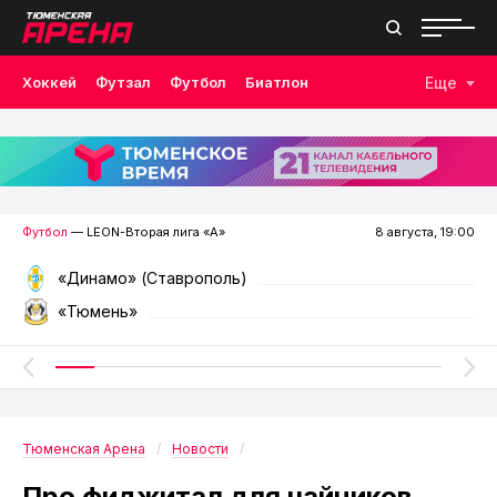
Хоккей
Футзал
Футбол
Биатлон
Еще
Лыжные гонки
Волейбол
Плавание
Дзюдо
Скалолазание
Велоспорт
Бокс
Футбол
— LEON-Вторая лига «А»
8 августа, 19:00
«Динамо» (Ставрополь)
«Тюмень»
Тюменская Арена
Новости
Про фиджитал для чайников