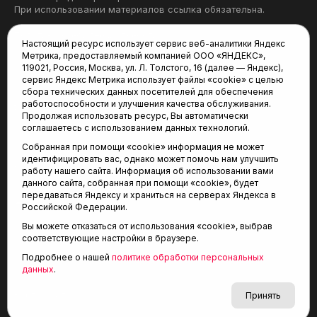
При использовании материалов ссылка обязательна.
Политика конфиденциальности
Настоящий ресурс использует сервис веб-аналитики Яндекс
Метрика, предоставляемый компанией ООО «ЯНДЕКС»,
Редакция:
119021, Россия, Москва, ул. Л. Толстого, 16 (далее — Яндекс),
сервис Яндекс Метрика использует файлы «cookie» с целью
625035, Тюмень, пр. Геологоразведчиков, 28А
сбора технических данных посетителей для обеспечения
(3452) 68-22-28
работоспособности и улучшения качества обслуживания.
tum-arena@mail.ru
Продолжая использовать ресурс, Вы автоматически
соглашаетесь с использованием данных технологий.
Отдел продаж:
Собранная при помощи «cookie» информация не может
(3452) 68-89-78
идентифицировать вас, однако может помочь нам улучшить
kotovaev@sibinformburo.ru
работу нашего сайта. Информация об использовании вами
данного сайта, собранная при помощи «cookie», будет
передаваться Яндексу и храниться на серверах Яндекса в
Российской Федерации.
Вы можете отказаться от использования «cookie», выбрав
соответствующие настройки в браузере.
Подробнее о нашей
политике обработки персональных
© 2001-2026 Агентство спортивных новостей
данных
.
6+
«Тюменская арена»
Карта сайта
Принять