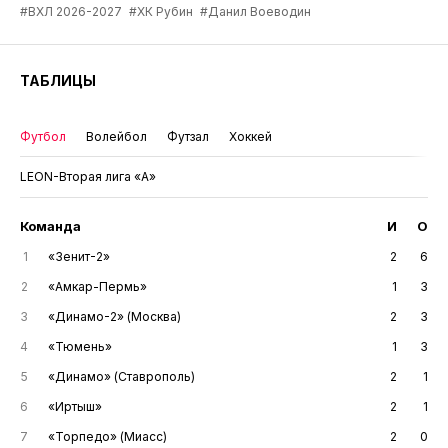
#ВХЛ 2026-2027
#ХК Рубин
#Данил Воеводин
ТАБЛИЦЫ
Футбол
Волейбол
Футзал
Хоккей
LEON-Вторая лига «А»
Команда
И
О
1
«Зенит-2»
2
6
2
«Амкар-Пермь»
1
3
3
«Динамо-2» (Москва)
2
3
4
«Тюмень»
1
3
5
«Динамо» (Ставрополь)
2
1
6
«Иртыш»
2
1
7
«Торпедо» (Миасс)
2
0