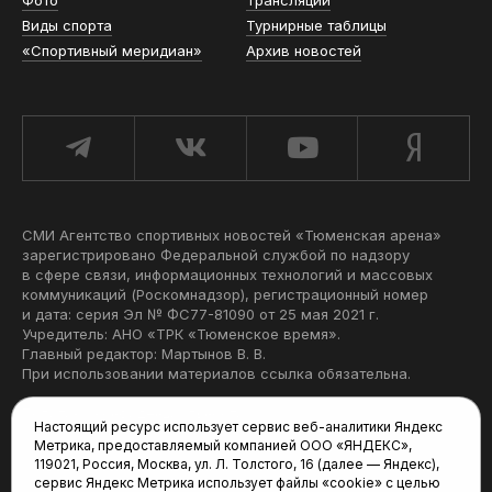
Фото
Трансляции
Виды спорта
Турнирные таблицы
«Спортивный меридиан»
Архив новостей
СМИ Агентство спортивных новостей «Тюменская арена»
зарегистрировано Федеральной службой по надзору
в сфере связи, информационных технологий и массовых
коммуникаций (Роскомнадзор), регистрационный номер
и дата: серия Эл № ФС77-81090 от 25 мая 2021 г.
Учредитель: АНО «ТРК «Тюменское время».
Главный редактор: Мартынов В. В.
При использовании материалов ссылка обязательна.
Политика конфиденциальности
Настоящий ресурс использует сервис веб-аналитики Яндекс
Метрика, предоставляемый компанией ООО «ЯНДЕКС»,
Редакция:
119021, Россия, Москва, ул. Л. Толстого, 16 (далее — Яндекс),
сервис Яндекс Метрика использует файлы «cookie» с целью
625035, Тюмень, пр. Геологоразведчиков, 28А