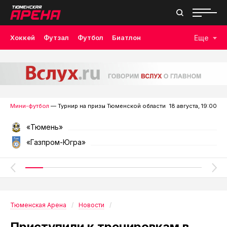
Хоккей
Футзал
Футбол
Биатлон
Еще
Лыжные гонки
Волейбол
Плавание
Дзюдо
Скалолазание
Велоспорт
Бокс
Мини-футбол
— Турнир на призы Тюменской области
18 августа, 19:00
«Тюмень»
«Газпром-Югра»
Тюменская Арена
Новости
Приступили к тренировкам в