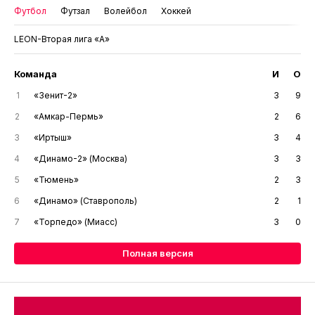
Футбол
Футзал
Волейбол
Хоккей
LEON-Вторая лига «А»
Команда
И
О
1
«Зенит-2»
3
9
2
«Амкар-Пермь»
2
6
3
«Иртыш»
3
4
4
«Динамо-2» (Москва)
3
3
5
«Тюмень»
2
3
6
«Динамо» (Ставрополь)
2
1
7
«Торпедо» (Миасс)
3
0
Полная версия