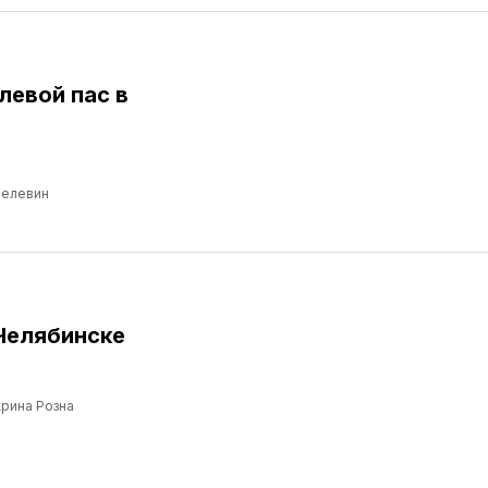
левой пас в
Пелевин
Челябинске
рина Розна