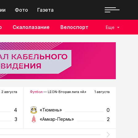
ии
Фото
Газета
о
Скалолазание
Велоспорт
Еще
2 августа
Футбол
— LEON-Вторая лига «А»
1 августа
Хоккей
—
4
0
«Тюмень»
«Р
3
2
«Амкар-Пермь»
«Г