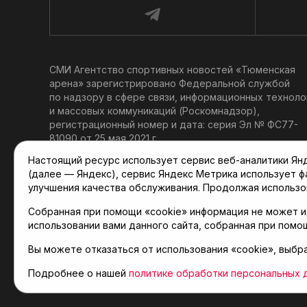
СМИ Агентство спортивных новостей «Тюменская
арена» зарегистрировано Федеральной службой
по надзору в сфере связи, информационных техноло
и массовых коммуникаций (Роскомнадзор),
регистрационный номер и дата: серия Эл № ФС77-
81090 от 25 мая 2021 г.
Учредитель: АНО «ТРК «Тюменское время».
Настоящий ресурс использует сервис веб-аналитики Янде
Главный редактор: Мартынов В. В.
(далее — Яндекс), сервис Яндекс Метрика использует 
При использовании материалов ссылка обязательна.
улучшения качества обслуживания. Продолжая использо
Политика конфиденциальности
Собранная при помощи «cookie» информация не может и
использовании вами данного сайта, собранная при помо
Вы можете отказаться от использования «cookie», выбр
© 2001-2026 Агентство спортивных новостей «Тюме
Карта сайта
Подробнее о нашей
политике обработки персональных 