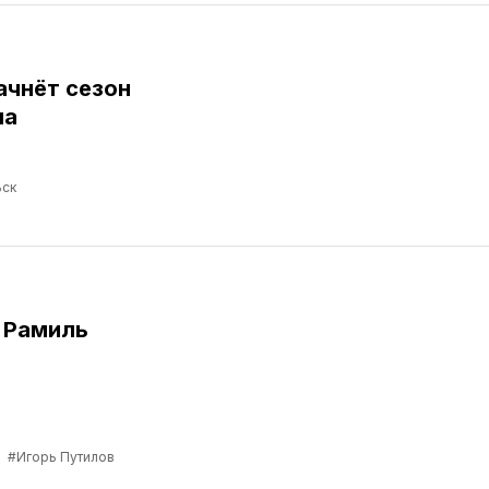
ачнёт сезон
ма
ск
 Рамиль
а
#Игорь Путилов