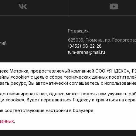
Редакция:
625035, Тюмень, пр. Геологора
гий
(3452) 68-22-28
tum-arena@mail.ru
Отдел продаж:
кс Метрика, предоставляемый компанией ООО «ЯНДЕКС», 119021
(3452) 68-89-78
файлы «cookie» с целью сбора технических данных посетителе
kotovaev@sibinformburo.ru
вать ресурс, Вы автоматически соглашаетесь с использование
дентифицировать вас, однако может помочь нам улучшить раб
щи «cookie», будет передаваться Яндексу и храниться на сер
ав соответствующие настройки в браузере.
нская арена»
данных
.