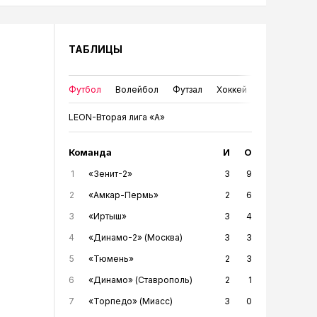
ТАБЛИЦЫ
Футбол
Волейбол
Футзал
Хоккей
LEON-Вторая лига «А»
Команда
И
О
1
«Зенит-2»
3
9
2
«Амкар-Пермь»
2
6
3
«Иртыш»
3
4
4
«Динамо-2» (Москва)
3
3
5
«Тюмень»
2
3
6
«Динамо» (Ставрополь)
2
1
7
«Торпедо» (Миасс)
3
0