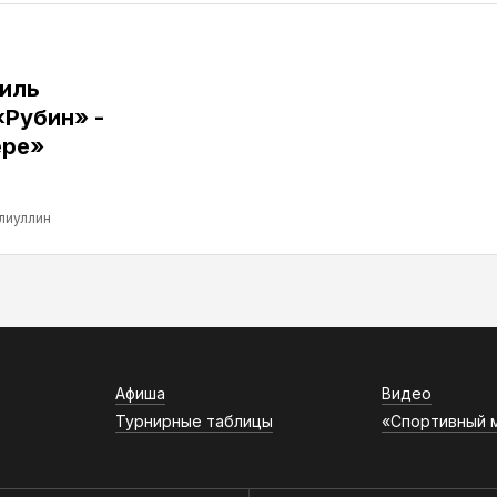
иль
«Рубин» -
ере»
лиуллин
Афиша
Видео
Турнирные таблицы
«Спортивный 