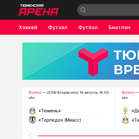
Хоккей
Футзал
Футбол
Биатлон
Бокс
Футбол
— LEON-Вторая лига
16 августа, 18:00
Футбол
— 
«А»
«А»
«Тюмень»
«Д
«Торпедо» (Миасс)
«Т