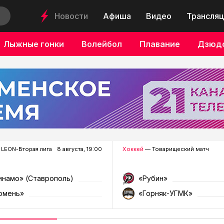
Новости
Афиша
Видео
Трансляц
Лыжные гонки
Волейбол
Плавание
Дзюд
LEON-Вторая лига
8 августа, 19:00
Хоккей
— Товарищеский матч
инамо» (Ставрополь)
«Рубин»
юмень»
«Горняк-УГМК»