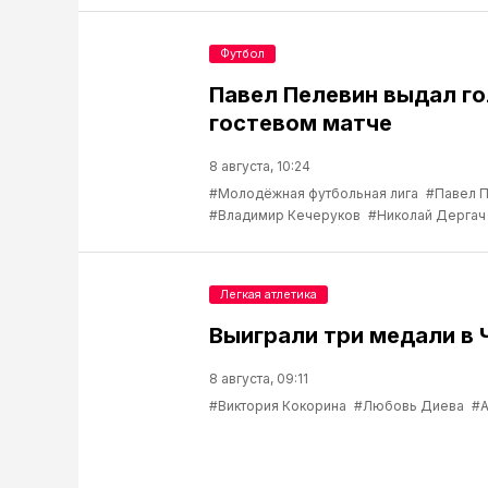
Футбол
Павел Пелевин выдал го
гостевом матче
8 августа, 10:24
#Молодёжная футбольная лига
#Павел 
#Владимир Кечеруков
#Николай Дергач
Легкая атлетика
Выиграли три медали в 
8 августа, 09:11
#Виктория Кокорина
#Любовь Диева
#А