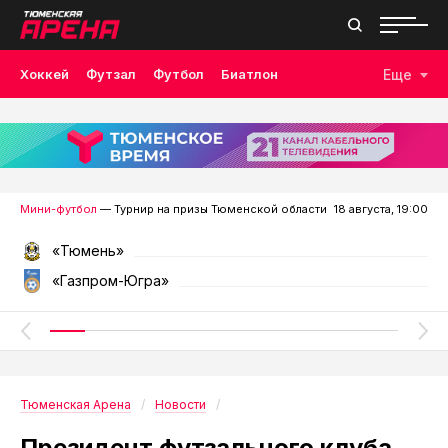
Хоккей
Футзал
Футбол
Биатлон
Еще
Лыжные гонки
Волейбол
Плавание
Дзюдо
Скалолазание
Велоспорт
Бокс
Мини-футбол
— Турнир на призы Тюменской области
18 августа, 19:00
«Тюмень»
«Газпром-Югра»
Тюменская Арена
Новости
Президент футзального клуба