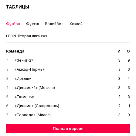
ТАБЛИЦЫ
Футбол
Футзал
Волейбол
Хоккей
LEON-Вторая лига «А»
Команда
И
О
1
«Зенит-2»
3
9
2
«Амкар-Пермь»
2
6
3
«Иртыш»
3
4
4
«Динамо-2» (Москва)
3
3
5
«Тюмень»
2
3
6
«Динамо» (Ставрополь)
2
1
7
«Торпедо» (Миасс)
3
0
Полная версия