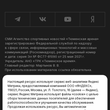
СМИ Агентство спортивных новостей «Тюменская арена»
зарегистрировано Федеральной службой по надзору
в сфере связи, информационных технологий и массовых
коммуникаций (Роскомнадзор), регистрационный номер
и дата: серия Эл № ФС77-81090 от 25 мая 2021 г.
Учредитель: АНО «ТРК «Тюменское время».
Главный редактор: Мартынов В. В.
При использовании материалов ссылка обязательна.
Политика конфиденциальности
Настоящий ресурс использует сервис веб-аналитики Яндекс
Метрика, предоставляемый компанией ООО «ЯНДЕКС»,
Редакция:
119021, Россия, Москва, ул. Л. Толстого, 16 (далее — Яндекс),
сервис Яндекс Метрика использует файлы «cookie» с целью
625035, Тюмень, пр. Геологоразведчиков, 28А
сбора технических данных посетителей для обеспечения
(3452) 68-22-28
работоспособности и улучшения качества обслуживания.
tum-arena@mail.ru
Продолжая использовать ресурс, Вы автоматически