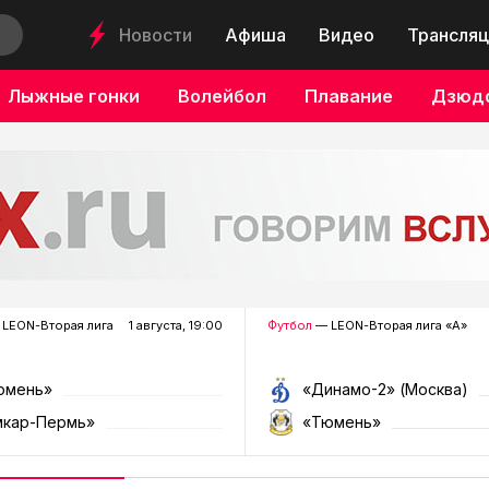
Новости
Афиша
Видео
Трансляц
Лыжные гонки
Волейбол
Плавание
Дзюд
LEON-Вторая лига
1 августа, 19:00
Футбол
— LEON-Вторая лига «А»
юмень»
«Динамо-2» (Москва)
мкар-Пермь»
«Тюмень»