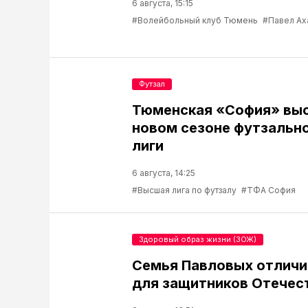
6 августа, 15:15
#Волейбольный клуб Тюмень
#Павел Ах
Футзал
Тюменская «София» выс
новом сезоне футзальн
лиги
6 августа, 14:25
#Высшая лига по футзалу
#ТФА София
Здоровый образ жизни (ЗОЖ)
Семья Павловых отличи
для защитников Отечес