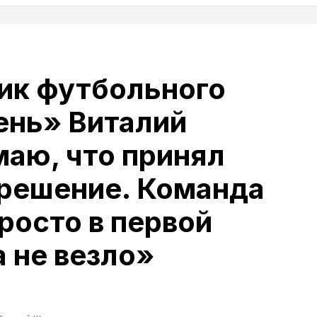
ик футбольного
ень» Виталий
аю, что принял
 решение. Команда
росто в первой
а не везло»