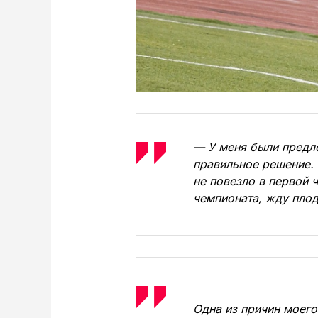
— У меня были предло
правильное решение.
не повезло в первой 
чемпионата, жду плод
Одна из причин моег