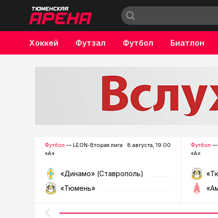
Хоккей
Футзал
Футбол
Биатлон
Бокс
Футбол
— LEON-Вторая лига
8 августа, 19:00
Футбол
— 
«А»
«А»
«Динамо» (Ставрополь)
«Т
«Тюмень»
«А