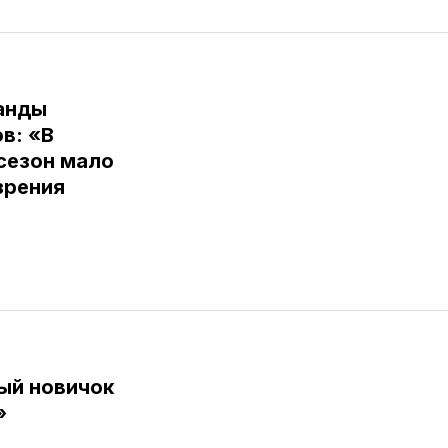
анды
в: «В
сезон мало
зрения
ый новичок
»