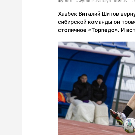
Футбол
#Футбольный клуб Тюмень
#
Хавбек Виталий Шитов верн
сибирской команды он пров
столичное «Торпедо». И во