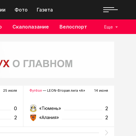
ии
Фото
Газета
о
Скалолазание
Велоспорт
Еще
25 июля
Футбол
— LEON-Вторая лига «А»
14 июня
Футбол
—
0
2
«Тюмень»
«К
2
2
«Алания»
«Т