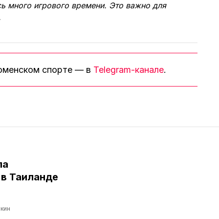
сь много игрового времени. Это важно для
.
тюменском спорте — в
Telegram-канале
.
ла
в Таиланде
кин