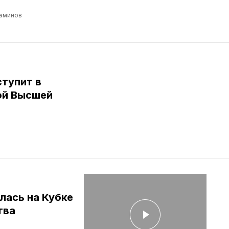
аминов
тупит в
ой Высшей
лась на Кубке
тва