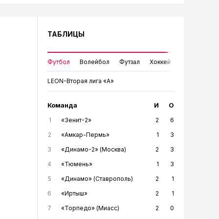
ТАБЛИЦЫ
Футбол
Волейбол
Футзал
Хоккей
LEON-Вторая лига «А»
Команда
И
О
1
«Зенит-2»
2
6
2
«Амкар-Пермь»
1
3
3
«Динамо-2» (Москва)
2
3
4
«Тюмень»
1
3
5
«Динамо» (Ставрополь)
2
1
6
«Иртыш»
2
1
7
«Торпедо» (Миасс)
2
0