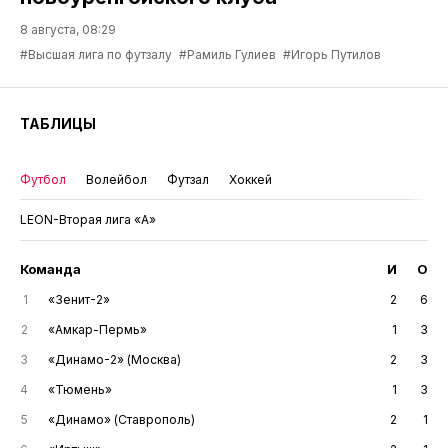
8 августа, 08:29
#Высшая лига по футзалу
#Рамиль Гулиев
#Игорь Путилов
ТАБЛИЦЫ
Футбол
Волейбол
Футзал
Хоккей
LEON-Вторая лига «А»
Команда
И
О
1
«Зенит-2»
2
6
2
«Амкар-Пермь»
1
3
3
«Динамо-2» (Москва)
2
3
4
«Тюмень»
1
3
5
«Динамо» (Ставрополь)
2
1