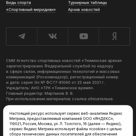
Виды спорта
Турнирные таблицы
«Спортивный меридиан»
Архив новостей
СМИ Агентство спортивных новостей «Тюменская арена»
зарегистрировано Федеральной службой по надзору
в сфере связи, информационных технологий и массовых
коммуникаций (Роскомнадзор), регистрационный номер
и дата: серия Эл № ФС77-81090 от 25 мая 2021 г.
Учредитель: АНО «ТРК «Тюменское время».
Главный редактор: Мартынов В. В.
При использовании материалов ссылка обязательна.
Политика конфиденциальности
Настоящий ресурс использует сервис веб-аналитики Яндекс
Метрика, предоставляемый компанией ООО «ЯНДЕКС»,
Редакция:
119021, Россия, Москва, ул. Л. Толстого, 16 (далее — Яндекс),
сервис Яндекс Метрика использует файлы «cookie» с целью
625035, Тюмень, пр. Геологоразведчиков, 28А
сбора технических данных посетителей для обеспечения
(3452) 68-22-28