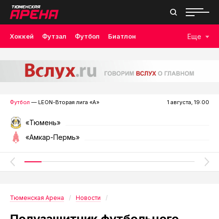
Хоккей
Футзал
Футбол
Биатлон
Еще
Лыжные гонки
Волейбол
Плавание
Дзюдо
Скалолазание
Велоспорт
Бокс
Футбол
— LEON-Вторая лига «А»
1 августа, 19:00
«Тюмень»
«Амкар-Пермь»
Тюменская Арена
Новости
Полузащитник футбольного