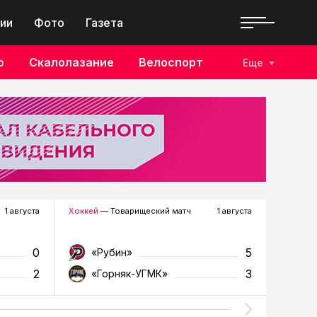
ии
Фото
Газета
о
Скалолазание
Велоспорт
Еще
1 августа
Хоккей
— Товарищеский матч
1 августа
Футбол
—
0
5
«Рубин»
«Д
2
3
«Горняк-УГМК»
«Т