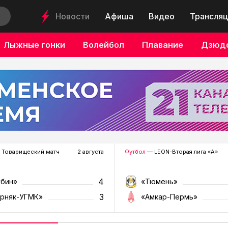
Новости
Афиша
Видео
Трансляц
Лыжные гонки
Волейбол
Плавание
Дзюд
 Товарищеский матч
2 августа
Футбол
— LEON-Вторая лига «А»
4
убин»
«Тюмень»
3
орняк-УГМК»
«Амкар-Пермь»