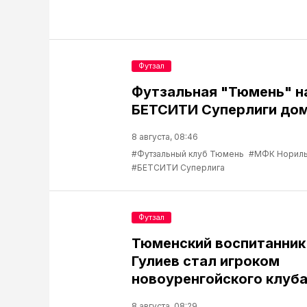
Футзал
Футзальная "Тюмень" н
БЕТСИТИ Суперлиги до
8 августа, 08:46
#Футзальный клуб Тюмень
#МФК Нориль
#БЕТСИТИ Суперлига
Футзал
Тюменский воспитанник
Гулиев стал игроком
новоуренгойского клуб
8 августа, 08:29