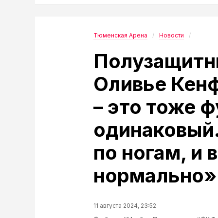
Тюменская Арена
Новости
Полузащитн
Оливье Кенф
– это тоже ф
одинаковый.
по ногам, и 
нормально»
11 августа 2024, 23:52