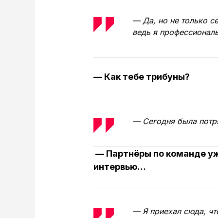
— Да, но не только с
ведь я профессиональ
— Как тебе трибуны?
— Сегодня была потр
— Партнёры по команде уж
интервью…
— Я приехал сюда, чт