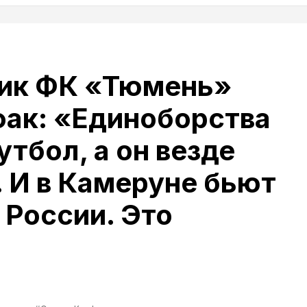
ик ФК «Тюмень»
ак: «Единоборства
утбол, а он везде
 И в Камеруне бьют
в России. Это