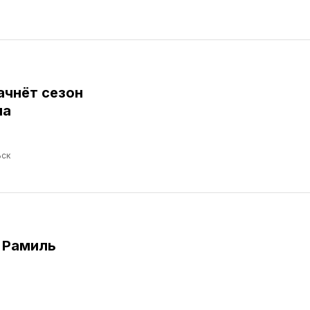
ачнёт сезон
ма
ск
 Рамиль
а