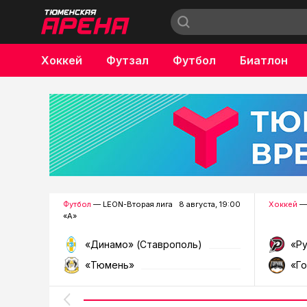
Хоккей
Футзал
Футбол
Биатлон
Бокс
Футбол
— LEON-Вторая лига
8 августа, 19:00
Хоккей
—
«А»
«Динамо» (Ставрополь)
«Р
«Тюмень»
«Г