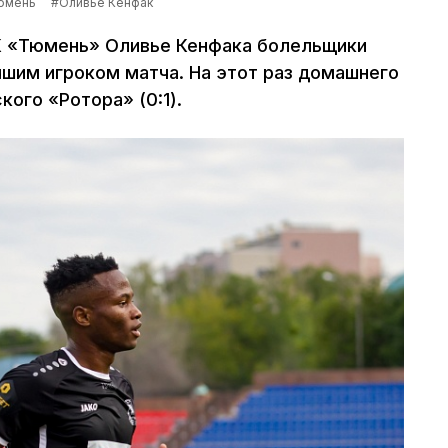
юмень
#Оливье Кенфак
К «Тюмень» Оливье Кенфака болельщики
чшим игроком матча. На этот раз домашнего
кого «Ротора» (0:1).