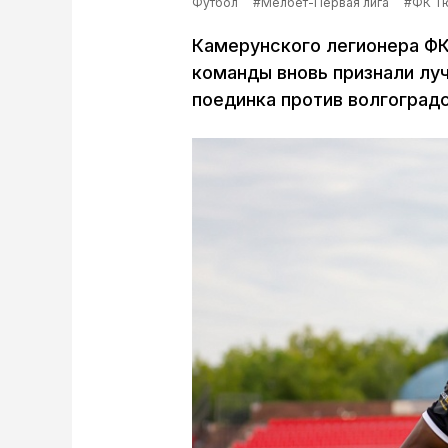
Футбол
#Мелбет-Первая лига
#ФК Т
Камерунского легионера Ф
команды вновь признали лу
поединка против волгоградс