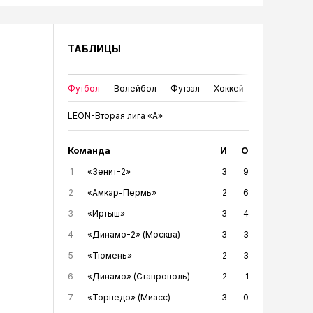
ТАБЛИЦЫ
Футбол
Волейбол
Футзал
Хоккей
LEON-Вторая лига «А»
Команда
И
О
1
«Зенит-2»
3
9
2
«Амкар-Пермь»
2
6
3
«Иртыш»
3
4
4
«Динамо-2» (Москва)
3
3
5
«Тюмень»
2
3
6
«Динамо» (Ставрополь)
2
1
7
«Торпедо» (Миасс)
3
0