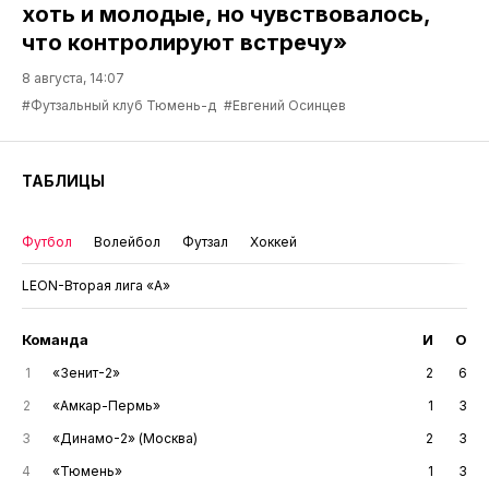
хоть и молодые, но чувствовалось,
что контролируют встречу»
8 августа, 14:07
#Футзальный клуб Тюмень-д
#Евгений Осинцев
ТАБЛИЦЫ
Футбол
Волейбол
Футзал
Хоккей
LEON-Вторая лига «А»
Команда
И
О
1
«Зенит-2»
2
6
2
«Амкар-Пермь»
1
3
3
«Динамо-2» (Москва)
2
3
4
«Тюмень»
1
3