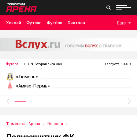
Хоккей
Футзал
Футбол
Биатлон
Еще
Лыжные гонки
Волейбол
Плавание
Дзюдо
Скалолазание
Велоспорт
Бокс
Футбол
— LEON-Вторая лига «А»
1 августа, 19:00
«Тюмень»
«Амкар-Пермь»
Тюменская Арена
Новости
Полузащитник ФК