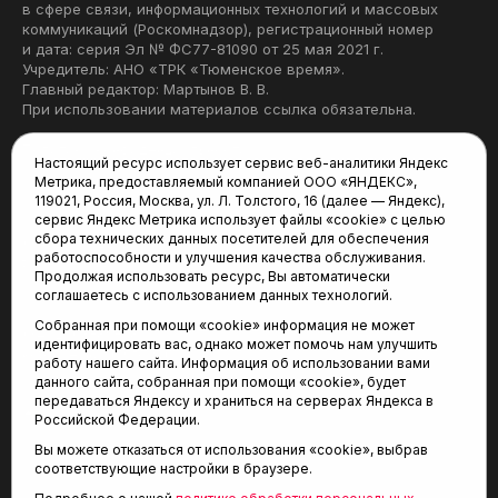
в сфере связи, информационных технологий и массовых
коммуникаций (Роскомнадзор), регистрационный номер
и дата: серия Эл № ФС77-81090 от 25 мая 2021 г.
Учредитель: АНО «ТРК «Тюменское время».
Главный редактор: Мартынов В. В.
При использовании материалов ссылка обязательна.
Политика конфиденциальности
Настоящий ресурс использует сервис веб-аналитики Яндекс
Метрика, предоставляемый компанией ООО «ЯНДЕКС»,
Редакция:
119021, Россия, Москва, ул. Л. Толстого, 16 (далее — Яндекс),
сервис Яндекс Метрика использует файлы «cookie» с целью
625035, Тюмень, пр. Геологоразведчиков, 28А
сбора технических данных посетителей для обеспечения
(3452) 68-22-28
работоспособности и улучшения качества обслуживания.
tum-arena@mail.ru
Продолжая использовать ресурс, Вы автоматически
соглашаетесь с использованием данных технологий.
Отдел продаж:
Собранная при помощи «cookie» информация не может
(3452) 68-89-78
идентифицировать вас, однако может помочь нам улучшить
kotovaev@sibinformburo.ru
работу нашего сайта. Информация об использовании вами
данного сайта, собранная при помощи «cookie», будет
передаваться Яндексу и храниться на серверах Яндекса в
Российской Федерации.
Вы можете отказаться от использования «cookie», выбрав
соответствующие настройки в браузере.