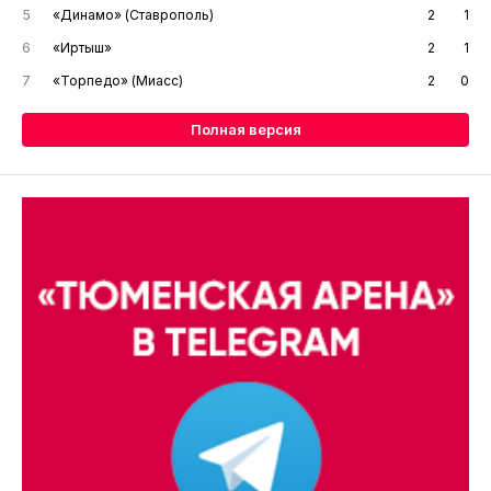
5
«Динамо» (Ставрополь)
2
1
6
«Иртыш»
2
1
7
«Торпедо» (Миасс)
2
0
Полная версия