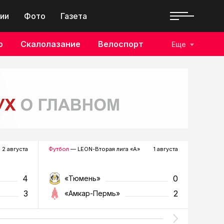
ии
Фото
Газета
о
Скалолазание
Велоспорт
Еще
2 августа
Футбол
— LEON-Вторая лига «А»
1 августа
Хоккей
—
4
0
«Тюмень»
«Р
3
2
«Амкар-Пермь»
«Г