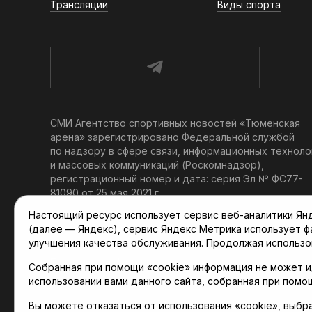
Трансляции
Виды спорта
СМИ Агентство спортивных новостей «Тюменская
арена» зарегистрировано Федеральной службой
по надзору в сфере связи, информационных техноло
и массовых коммуникаций (Роскомнадзор),
регистрационный номер и дата: серия Эл № ФС77-
81090 от 25 мая 2021 г.
Учредитель: АНО «ТРК «Тюменское время».
Настоящий ресурс использует сервис веб-аналитики Янде
Главный редактор: Мартынов В. В.
(далее — Яндекс), сервис Яндекс Метрика использует 
При использовании материалов ссылка обязательна.
улучшения качества обслуживания. Продолжая использо
Политика конфиденциальности
Собранная при помощи «cookie» информация не может и
использовании вами данного сайта, собранная при помо
Вы можете отказаться от использования «cookie», выбр