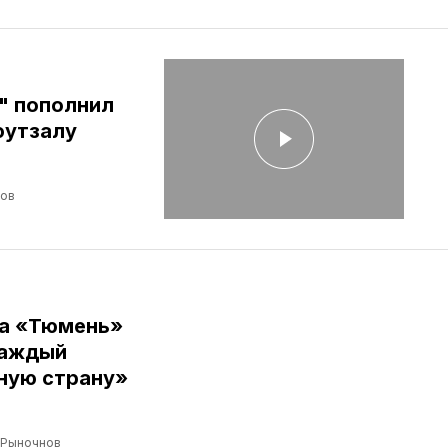
" пополнил
футзалу
лов
ба «Тюмень»
Каждый
ную страну»
 Рыночнов