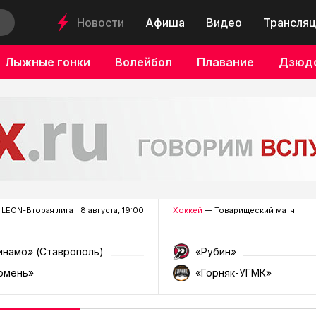
Новости
Афиша
Видео
Трансляц
Лыжные гонки
Волейбол
Плавание
Дзюд
LEON-Вторая лига
8 августа, 19:00
Хоккей
— Товарищеский матч
инамо» (Ставрополь)
«Рубин»
юмень»
«Горняк-УГМК»