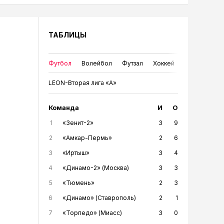
ТАБЛИЦЫ
Футбол
Волейбол
Футзал
Хоккей
LEON-Вторая лига «А»
Команда
И
О
1
«Зенит-2»
3
9
2
«Амкар-Пермь»
2
6
3
«Иртыш»
3
4
4
«Динамо-2» (Москва)
3
3
5
«Тюмень»
2
3
6
«Динамо» (Ставрополь)
2
1
7
«Торпедо» (Миасс)
3
0