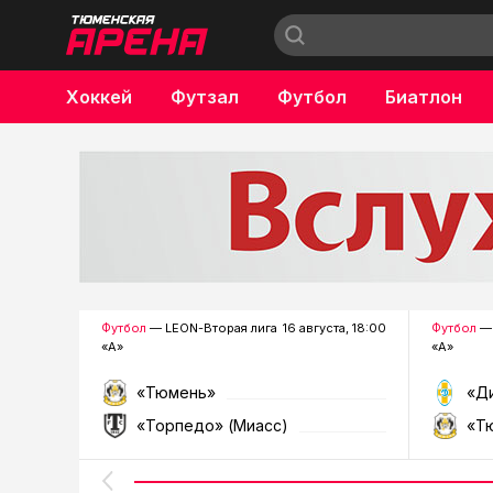
Хоккей
Футзал
Футбол
Биатлон
Бокс
Футбол
— LEON-Вторая лига
16 августа, 18:00
Футбол
— 
«А»
«А»
«Тюмень»
«Д
«Торпедо» (Миасс)
«Т