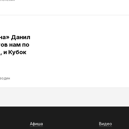
ина» Данил
ов нам по
, и Кубок
водин
Афиша
Видео