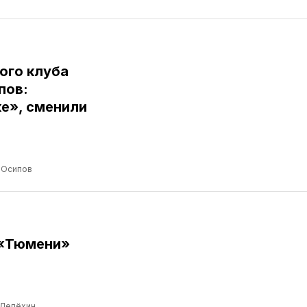
ого клуба
пов:
е», сменили
 Осипов
 «Тюмени»
 Лепёхин