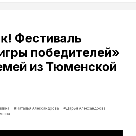
к! Фестиваль
игры победителей»
емей из Тюменской
илина
#Наталья Александрова
#Дарья Александрова
инова