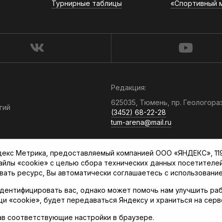
Турнирные таблицы
«Спортивный 
Редакция:
625035, Тюмень, пр. Геологора
гий
(3452) 68-22-28
tum-arena@mail.ru
Отдел продаж:
кс Метрика, предоставляемый компанией ООО «ЯНДЕКС», 119021
(3452) 68-89-78
файлы «cookie» с целью сбора технических данных посетителе
kotovaev@sibinformburo.ru
вать ресурс, Вы автоматически соглашаетесь с использование
дентифицировать вас, однако может помочь нам улучшить раб
щи «cookie», будет передаваться Яндексу и храниться на сер
ав соответствующие настройки в браузере.