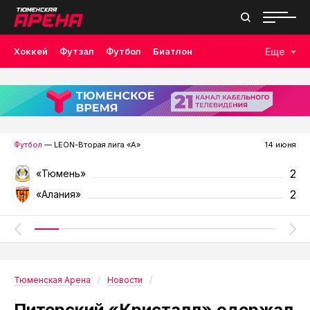
Хоккей
Футзал
Футбол
Биатлон
Еще
Лыжные гонки
Волейбол
Плавание
Дзюдо
Скалолазание
Велоспорт
Бокс
Футбол
— LEON-Вторая лига «А»
14 июня
2
«Тюмень»
2
«Алания»
Тюменская Арена
Новости
Питерский «Кристалл» одержал