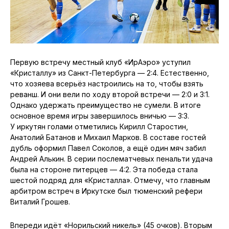
Первую встречу местный клуб «ИрАэро» уступил
«Кристаллу» из Санкт-Петербурга — 2:4. Естественно,
что хозяева всерьёз настроились на то, чтобы взять
реванш. И они вели по ходу второй встречи — 2:0 и 3:1.
Однако удержать преимущество не сумели. В итоге
основное время игры завершилось вничью — 3:3.
У иркутян голами отметились Кирилл Старостин,
Анатолий Батанов и Михаил Марков. В составе гостей
дубль оформил Павел Соколов, а ещё один мяч забил
Андрей Алькин. В серии послематчевых пенальти удача
была на стороне питерцев — 4:2. Эта победа стала
шестой подряд для «Кристалла». Отмечу, что главным
арбитром встреч в Иркутске был тюменский рефери
Виталий Грошев.
Впереди идёт «Норильский никель» (45 очков). Вторым