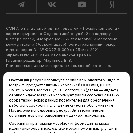
СМИ Агентство спортивных новостей «Тюменская арена»
зарегистрировано Федеральной службой по надзору
в сфере связи, информационных технологий и массовых
коммуникаций (Роскомнадзор), регистрационный номер
и дата: серия Эл № ФС77-81090 от 25 мая 2021 г.
Учредитель: АНО «ТРК «Тюменское время».
Главный редактор: Мартынов В. В.
При использовании материалов ссылка обязательна.
Политика конфиденциальности
Настоящий ресурс использует сервис веб-аналитики Яндекс
Метрика, предоставляемый компанией ООО «ЯНДЕКС»,
Редакция:
119021, Россия, Москва, ул. Л. Толстого, 16 (далее — Яндекс),
сервис Яндекс Метрика использует файлы «cookie» с целью
625035, Тюмень, пр. Геологоразведчиков, 28А
сбора технических данных посетителей для обеспечения
(3452) 68-22-28
работоспособности и улучшения качества обслуживания.
tum-arena@mail.ru
Продолжая использовать ресурс, Вы автоматически
соглашаетесь с использованием данных технологий.
Отдел продаж:
Собранная при помощи «cookie» информация не может
(3452) 68-89-78
идентифицировать вас, однако может помочь нам улучшить
kotovaev@sibinformburo.ru