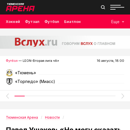
Хоккей
Футзал
Футбол
Биатлон
Еще
Лыжные гонки
Волейбол
Плавание
Дзюдо
Скалолазание
Велоспорт
Бокс
Футбол
— LEON-Вторая лига «А»
16 августа, 18:00
«Тюмень»
«Торпедо» (Миасс)
Тюменская Арена
Новости
Павел Ушаков: «Не могу сказать,