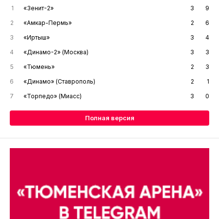
1
«Зенит-2»
3
9
2
«Амкар-Пермь»
2
6
3
«Иртыш»
3
4
4
«Динамо-2» (Москва)
3
3
5
«Тюмень»
2
3
6
«Динамо» (Ставрополь)
2
1
7
«Торпедо» (Миасс)
3
0
Полная версия