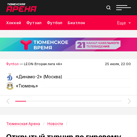
Хоккей
Футзал
Футбол
Биатлон
Еще
Лыжные гонки
Волейбол
Плавание
Дзюдо
Скалолазание
Велоспорт
Бокс
Футбол
— LEON-Вторая лига «А»
25 июля, 22:00
«Динамо-2» (Москва)
«Тюмень»
Тюменская Арена
Новости
Открытый турнир по гиревому