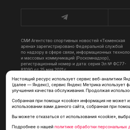
СМИ Агентство спортивных новостей «Тюменская
арена» зарегистрировано Федеральной службой
по надзору в сфере связи, информационных техноло
и массовых коммуникаций (Роскомнадзор),
регистрационный номер и дата: серия Эл № ФС77-
81090 от 25 мая 2021 г.
Учредитель: АНО «ТРК «Тюменское время».
Настоящий ресурс использует сервис веб-аналитики Янде
Главный редактор: Мартынов В. В.
(далее — Яндекс), сервис Яндекс Метрика использует 
При использовании материалов ссылка обязательна.
улучшения качества обслуживания. Продолжая использо
Политика конфиденциальности
Собранная при помощи «cookie» информация не может и
использовании вами данного сайта, собранная при помо
Вы можете отказаться от использования «cookie», выбр
© 2001-2026 Агентство спортивных новостей «Тюме
Карта сайта
Подробнее о нашей
политике обработки персональных 