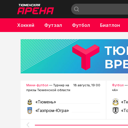
Хоккей
Футзал
Футбол
Биатлон
Бокс
Мини-футбол
— Турнир на
18 августа, 19:00
Футбол
— 
призы Тюменской области
«А»
«Тюмень»
«Т
«Газпром-Югра»
«Т