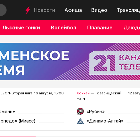
Новости
Афиша
Видео
Трансляц
Лыжные гонки
Волейбол
Плавание
Дзюд
LEON-Вторая лига
16 августа, 18:00
Хоккей
— Товарищеский
12 авг
матч
юмень»
«Рубин»
орпедо» (Миасс)
«Динамо-Алтай»