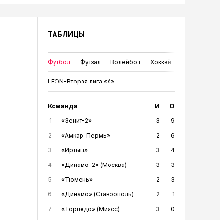
ТАБЛИЦЫ
Футбол
Футзал
Волейбол
Хоккей
LEON-Вторая лига «А»
Команда
И
О
1
«Зенит-2»
3
9
2
«Амкар-Пермь»
2
6
3
«Иртыш»
3
4
4
«Динамо-2» (Москва)
3
3
5
«Тюмень»
2
3
6
«Динамо» (Ставрополь)
2
1
7
«Торпедо» (Миасс)
3
0