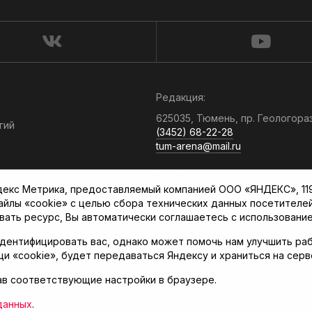
Редакция:
625035, Тюмень, пр. Геологора
гий
(3452) 68-22-28
tum-arena@mail.ru
Отдел продаж:
кс Метрика, предоставляемый компанией ООО «ЯНДЕКС», 119021
(3452) 68-89-78
файлы «cookie» с целью сбора технических данных посетителе
kotovaev@sibinformburo.ru
вать ресурс, Вы автоматически соглашаетесь с использование
дентифицировать вас, однако может помочь нам улучшить раб
щи «cookie», будет передаваться Яндексу и храниться на сер
ав соответствующие настройки в браузере.
нская арена»
данных
.