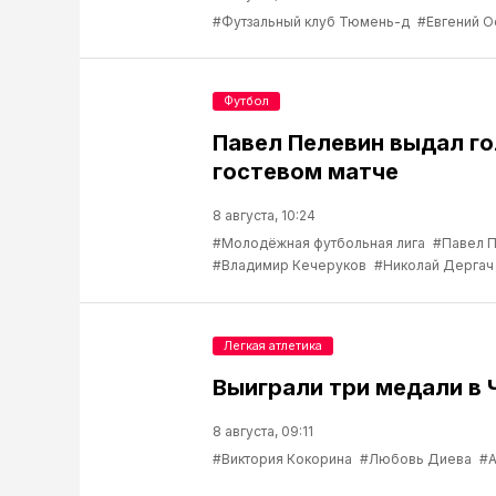
#Футзальный клуб Тюмень-д
#Евгений О
Футбол
Павел Пелевин выдал го
гостевом матче
8 августа, 10:24
#Молодёжная футбольная лига
#Павел 
#Владимир Кечеруков
#Николай Дергач
Легкая атлетика
Выиграли три медали в 
8 августа, 09:11
#Виктория Кокорина
#Любовь Диева
#А