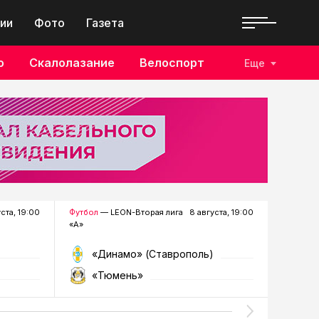
ии
Фото
Газета
о
Скалолазание
Велоспорт
Еще
уста, 19:00
Футбол
— LEON-Вторая лига
8 августа, 19:00
Хоккей
—
«А»
«Динамо» (Ставрополь)
«Р
«Тюмень»
«Г