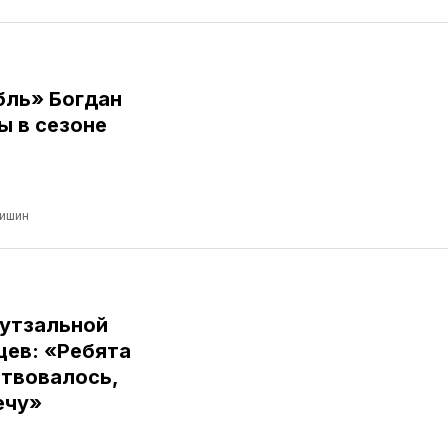
бль» Богдан
ы в сезоне
ришин
футзальной
цев: «Ребята
ствовалось,
ечу»