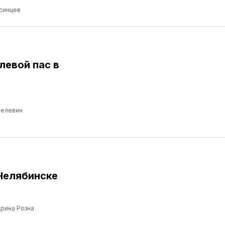
синцев
левой пас в
Пелевин
Челябинске
рина Розна