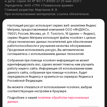
и дата: серия Эл № ФС77-81090 от 25 мая 2021 г.
Учредитель: АНО «ТРК «Тюменское время».
Главный редактор: Мартынов В. В.
При использовании материалов ссылка обязательна.
Политика конфиденциальности
Настоящий ресурс использует сервис веб-аналитики Яндекс
Метрика, предоставляемый компанией ООО «ЯНДЕКС»,
Редакция:
119021, Россия, Москва, ул. Л. Толстого, 16 (далее — Яндекс),
сервис Яндекс Метрика использует файлы «cookie» с целью
625035, Тюмень, пр. Геологоразведчиков, 28А
сбора технических данных посетителей для обеспечения
(3452) 68-22-28
работоспособности и улучшения качества обслуживания.
tum-arena@mail.ru
Продолжая использовать ресурс, Вы автоматически
соглашаетесь с использованием данных технологий.
Отдел продаж:
Собранная при помощи «cookie» информация не может
(3452) 68-89-78
идентифицировать вас, однако может помочь нам улучшить
kotovaev@sibinformburo.ru
работу нашего сайта. Информация об использовании вами
данного сайта, собранная при помощи «cookie», будет
передаваться Яндексу и храниться на серверах Яндекса в
Российской Федерации.
Вы можете отказаться от использования «cookie», выбрав
соответствующие настройки в браузере.
Подробнее о нашей
политике обработки персональных
© 2001-2026 Агентство спортивных новостей
данных
.
6+
«Тюменская арена»