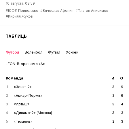
10 августа, 08:59
#ЮФЛ Приволжье
#Вячеслав Афонин
#Платон Анисимов
#Кирилл Жуков
ТАБЛИЦЫ
Футбол
Волейбол
Футзал
Хоккей
LEON-Вторая лига «А»
Команда
И
О
1
«Зенит-2»
3
9
2
«Амкар-Пермь»
2
6
3
«Иртыш»
3
4
4
«Динамо-2» (Москва)
3
3
5
«Тюмень»
2
3