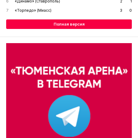
6
«Динамо» (Ставрополь)
2
1
7
«Торпедо» (Миасс)
3
0
Полная версия