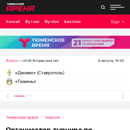
Хоккей
Футзал
Футбол
Биатлон
Еще
Лыжные гонки
Волейбол
Плавание
Дзюдо
Скалолазание
Велоспорт
Бокс
Футбол
— LEON-Вторая лига «А»
8 августа, 19:00
«Динамо» (Ставрополь)
«Тюмень»
Тюменская Арена
Новости
Организатор турнира по