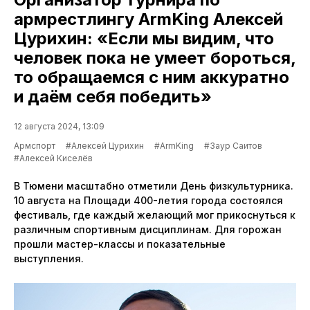
армрестлингу ArmKing Алексей
Цурихин: «Если мы видим, что
человек пока не умеет бороться,
то обращаемся с ним аккуратно
и даём себя победить»
12 августа 2024, 13:09
Армспорт
#Алексей Цурихин
#ArmKing
#Заур Саитов
#Алексей Киселёв
В Тюмени масштабно отметили День физкультурника.
10 августа на Площади 400-летия города состоялся
фестиваль, где каждый желающий мог прикоснуться к
различным спортивным дисциплинам. Для горожан
прошли мастер-классы и показательные
выступления.