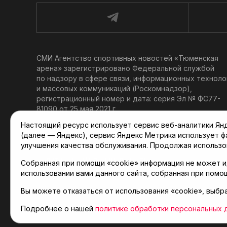
СМИ Агентство спортивных новостей «Тюменская
арена» зарегистрировано Федеральной службой
по надзору в сфере связи, информационных техноло
и массовых коммуникаций (Роскомнадзор),
регистрационный номер и дата: серия Эл № ФС77-
81090 от 25 мая 2021 г.
Учредитель: АНО «ТРК «Тюменское время».
Настоящий ресурс использует сервис веб-аналитики Янде
Главный редактор: Мартынов В. В.
(далее — Яндекс), сервис Яндекс Метрика использует 
При использовании материалов ссылка обязательна.
улучшения качества обслуживания. Продолжая использо
Политика конфиденциальности
Собранная при помощи «cookie» информация не может и
использовании вами данного сайта, собранная при помо
Вы можете отказаться от использования «cookie», выбр
© 2001-2026 Агентство спортивных новостей «Тюме
Карта сайта
Подробнее о нашей
политике обработки персональных 