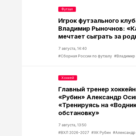
Футзал
Игрок футзального клу
Владимир Рыночнов: «
мечтает сыграть за род
7 августа, 14:40
#Сборная России по футзалу
#Владимир
Хоккей
Главный тренер хоккейн
«Рубин» Александр Оси
«Тренируясь на «Водник
обстановку»
7 августа, 13:50
#ВХЛ 2026-2027
#ХК Рубин
#Александр