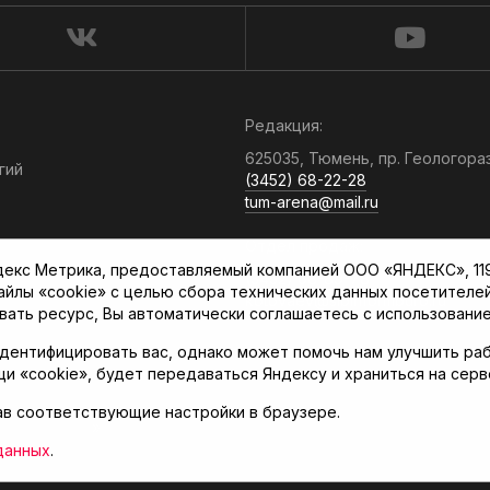
Редакция:
625035, Тюмень, пр. Геологора
гий
(3452) 68-22-28
tum-arena@mail.ru
Отдел продаж:
кс Метрика, предоставляемый компанией ООО «ЯНДЕКС», 119021
(3452) 68-89-78
файлы «cookie» с целью сбора технических данных посетителе
kotovaev@sibinformburo.ru
вать ресурс, Вы автоматически соглашаетесь с использование
дентифицировать вас, однако может помочь нам улучшить раб
щи «cookie», будет передаваться Яндексу и храниться на сер
ав соответствующие настройки в браузере.
нская арена»
данных
.