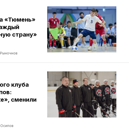
ба «Тюмень»
Каждый
ную страну»
 Рыночнов
ого клуба
пов:
е», сменили
 Осипов