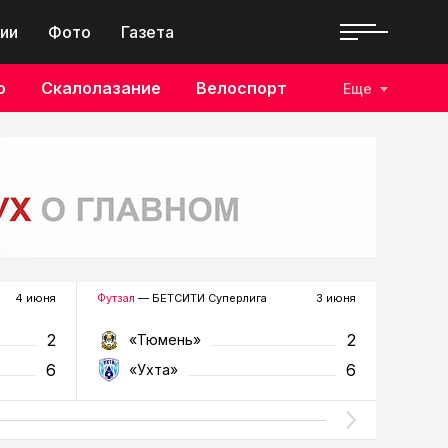
ии
Фото
Газета
о
Скалолазание
Велоспорт
Еще
4 июня
Футзал
— БЕТСИТИ Суперлига
3 июня
Футзал
—
2
2
«Тюмень»
«У
6
6
«Ухта»
«Т