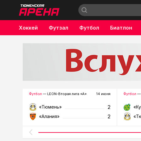
Хоккей
Футзал
Футбол
Биатлон
Бокс
Футбол
— LEON-Вторая лига «А»
14 июня
Футбол
— 
2
«Тюмень»
«К
2
«Алания»
«Т