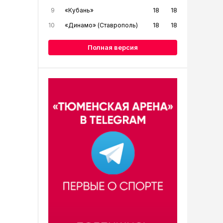
9
«Кубань»
18
18
10
«Динамо» (Ставрополь)
18
18
Полная версия