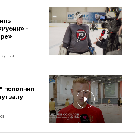
иль
«Рубин» -
ере»
лиуллин
" пополнил
футзалу
лов