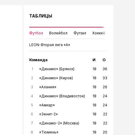
ТАБЛИЦЫ
Футбол
Волейбол
Футзал
Хоккей
LEON-Вторая лига «А»
Команда
И
О
1
«Динамо» (Брянск)
18
36
2
«Динамо» (Киров)
18
33
3
«Алания»
18
26
4
«Динамо» (Владивосток)
18
24
5
«Амкар»
18
24
6
«Зенит-2»
18
22
7
«Динамо-2» (Москва)
18
22
8
«Тюмень»
18
20