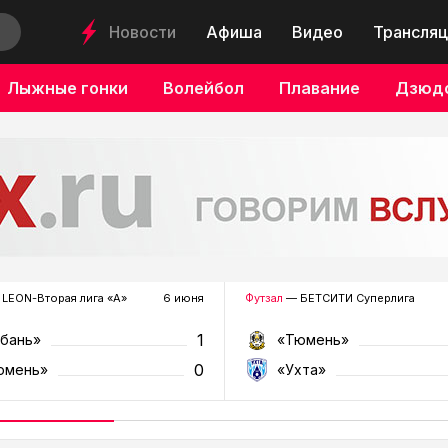
Новости
Афиша
Видео
Трансляц
Лыжные гонки
Волейбол
Плавание
Дзюд
LEON-Вторая лига «А»
6 июня
Футзал
— БЕТСИТИ Суперлига
1
убань»
«Тюмень»
0
юмень»
«Ухта»