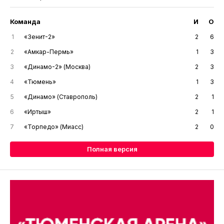
Команда
И
О
1
«Зенит-2»
2
6
2
«Амкар-Пермь»
1
3
3
«Динамо-2» (Москва)
2
3
4
«Тюмень»
1
3
5
«Динамо» (Ставрополь)
2
1
6
«Иртыш»
2
1
7
«Торпедо» (Миасс)
2
0
Полная версия