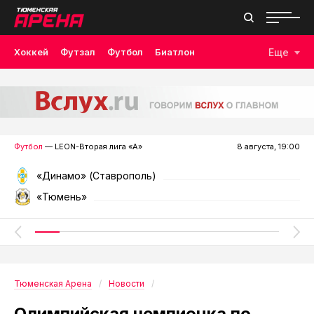
Хоккей
Футзал
Футбол
Биатлон
Еще
Лыжные гонки
Волейбол
Плавание
Дзюдо
Скалолазание
Велоспорт
Бокс
Футбол
— LEON-Вторая лига «А»
8 августа, 19:00
«Динамо» (Ставрополь)
«Тюмень»
Тюменская Арена
Новости
Олимпийская чемпионка по