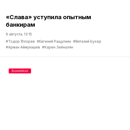
«Слава» уступила опытным
банкирам
6 августа, 13:15
#Тодор Флорев
#Евгений Ращупкин
#Виталий Бухер
#Арман Аймукашев
#Карен Зейналян
Волейбол