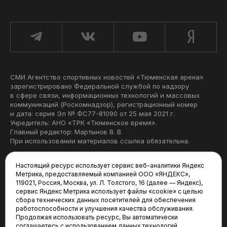
СМИ Агентство спортивных новостей «Тюменская арена»
зарегистрировано Федеральной службой по надзору
в сфере связи, информационных технологий и массовых
коммуникаций (Роскомнадзор), регистрационный номер
и дата: серия Эл № ФС77-81090 от 25 мая 2021 г.
Учредитель: АНО «ТРК «Тюменское время».
Главный редактор: Мартынов В. В.
При использовании материалов ссылка обязательна.
Политика конфиденциальности
Настоящий ресурс использует сервис веб-аналитики Яндекс
Метрика, предоставляемый компанией ООО «ЯНДЕКС»,
Редакция:
119021, Россия, Москва, ул. Л. Толстого, 16 (далее — Яндекс),
сервис Яндекс Метрика использует файлы «cookie» с целью
625035, Тюмень, пр. Геологоразведчиков, 28А
сбора технических данных посетителей для обеспечения
(3452) 68-22-28
работоспособности и улучшения качества обслуживания.
tum-arena@mail.ru
Продолжая использовать ресурс, Вы автоматически
соглашаетесь с использованием данных технологий.