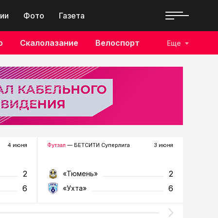
ии
Фото
Газета
о
Скалолазание
Велоспорт
Еще
4 июня
Футзал
— БЕТСИТИ Суперлига
3 июня
Футзал
—
2
2
«Тюмень»
«У
6
6
«Ухта»
«Т