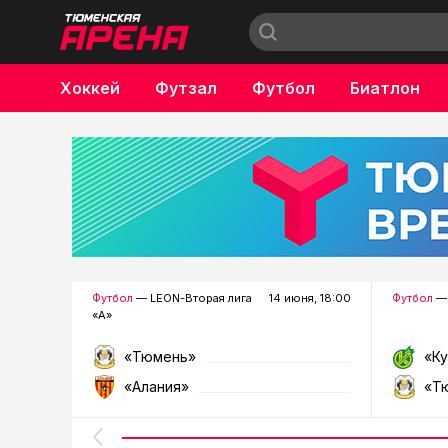
Хоккей
Футзал
Футбол
Биатлон
Бокс
Футбол
— LEON-Вторая лига
14 июня, 18:00
Футбол
— 
«А»
«Тюмень»
«К
«Алания»
«Т