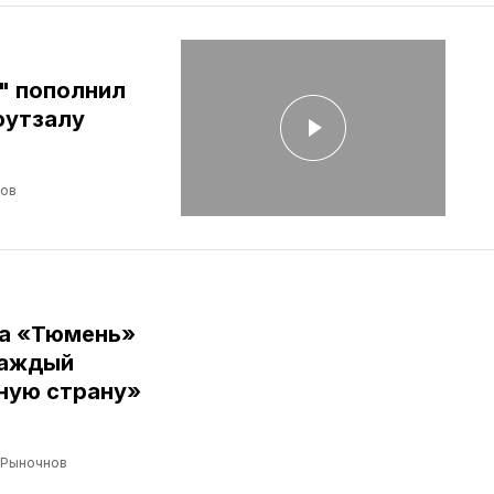
" пополнил
футзалу
лов
ба «Тюмень»
Каждый
ную страну»
 Рыночнов