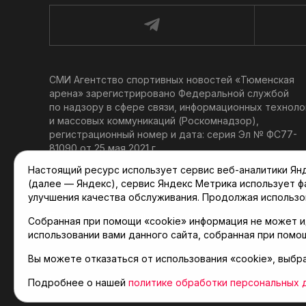
СМИ Агентство спортивных новостей «Тюменская
арена» зарегистрировано Федеральной службой
по надзору в сфере связи, информационных техноло
и массовых коммуникаций (Роскомнадзор),
регистрационный номер и дата: серия Эл № ФС77-
81090 от 25 мая 2021 г.
Учредитель: АНО «ТРК «Тюменское время».
Настоящий ресурс использует сервис веб-аналитики Янде
Главный редактор: Мартынов В. В.
(далее — Яндекс), сервис Яндекс Метрика использует 
При использовании материалов ссылка обязательна.
улучшения качества обслуживания. Продолжая использо
Политика конфиденциальности
Собранная при помощи «cookie» информация не может и
использовании вами данного сайта, собранная при помо
Вы можете отказаться от использования «cookie», выбр
© 2001-2026 Агентство спортивных новостей «Тюме
Карта сайта
Подробнее о нашей
политике обработки персональных 