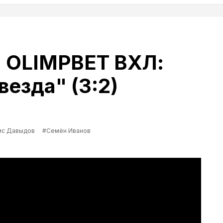
а OLIMPBET ВХЛ:
везда" (3:2)
ис Давыдов
#Семён Иванов