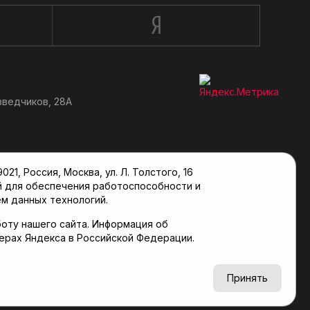
зведчиков, 28А
, Россия, Москва, ул. Л. Толстого, 16
й для обеспечения работоспособности и
м данных технологий.
оту нашего сайта. Информация об
верах Яндекса в Российской Федерации.
6+
Принять