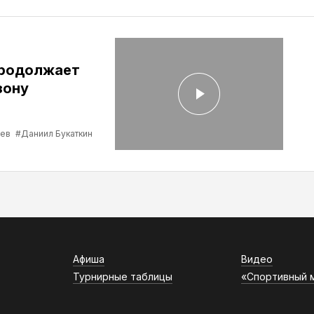
продолжает
зону
ев
#Даниил Букаткин
Афиша
Видео
Турнирные таблицы
«Спортивный 