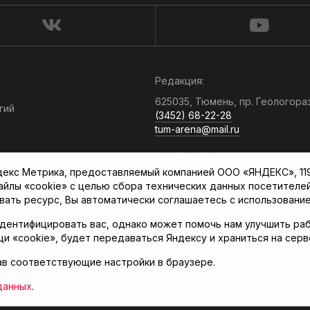
Редакция:
625035, Тюмень, пр. Геологора
гий
(3452) 68-22-28
tum-arena@mail.ru
Отдел продаж:
кс Метрика, предоставляемый компанией ООО «ЯНДЕКС», 119021
(3452) 68-89-78
файлы «cookie» с целью сбора технических данных посетителе
kotovaev@sibinformburo.ru
вать ресурс, Вы автоматически соглашаетесь с использование
дентифицировать вас, однако может помочь нам улучшить раб
щи «cookie», будет передаваться Яндексу и храниться на сер
ав соответствующие настройки в браузере.
нская арена»
данных
.