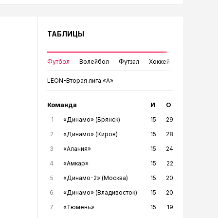
ТАБЛИЦЫ
Футбол
Волейбол
Футзал
Хоккей
LEON-Вторая лига «А»
Команда
И
О
1
«Динамо» (Брянск)
15
29
2
«Динамо» (Киров)
15
28
3
«Алания»
15
24
4
«Амкар»
15
22
5
«Динамо-2» (Москва)
15
20
6
«Динамо» (Владивосток)
15
20
7
«Тюмень»
15
19