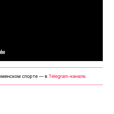
тюменском спорте — в
Telegram-канале
.