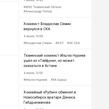
7 июня, 19:45
#МХК Тюменский Легион
#Александр Попов
Хоккеист Владислав Сёмин
вернулся в СКА
4 июня, 14:58
#Владислав Сёмин
#КХЛ
#ХК СКА
Тюменский хоккеист Ильгиз Нуриев
ушёл из «Тайфуна», но может
оказаться в Астане
4 июня, 13:55
#Ильгиз Нуриев
#ХК Барыс
Хоккейный «Рубин» обменял в
Новосибирск вратаря Дениса
Габдрахманова