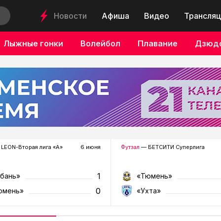
Новости
Афиша
Видео
Трансляц
Лыжные гонки
Волейбол
Плавание
Дзюд
LEON-Вторая лига «А»
6 июня
Футзал
— БЕТСИТИ Суперлига
1
убань»
«Тюмень»
0
юмень»
«Ухта»