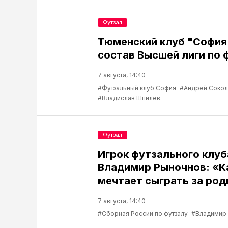
Футзал
Тюменский клуб "София
состав Высшей лиги по 
7 августа, 14:40
#Футзальный клуб София
#Андрей Соко
#Владислав Шпилёв
Футзал
Игрок футзального клу
Владимир Рыночнов: «
мечтает сыграть за род
7 августа, 14:40
#Сборная России по футзалу
#Владимир