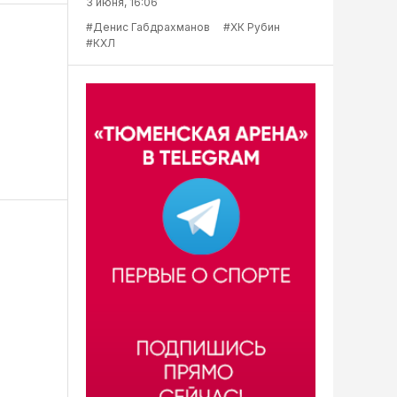
3 июня, 16:06
#Денис Габдрахманов
#ХК Рубин
#КХЛ