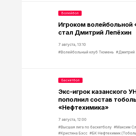
Волейбол
Игроком волейбольной
стал Дмитрий Лепёхин
7 августа, 13:10
#Волейбольный клуб Тюмень
#Дмитрий
Баскетбол
Экс-игрок казанского У
пополнил состав тобол
«Нефтехимика»
7 августа, 12:00
#Высшая лига по баскетболу
#Максим С
#Кристина Бэсс
#БК Нефтехимик (Тоболь