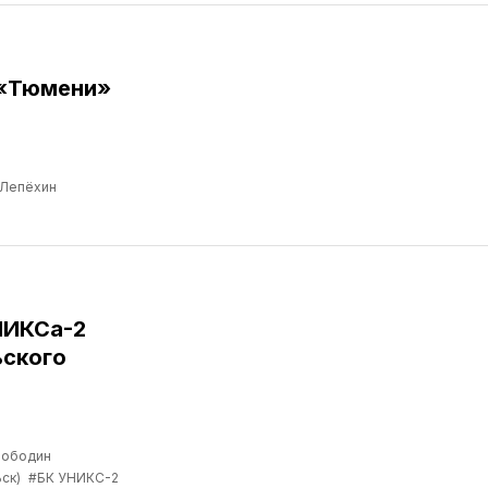
 «Тюмени»
 Лепёхин
НИКСа-2
ьского
лободин
ск)
#БК УНИКС-2