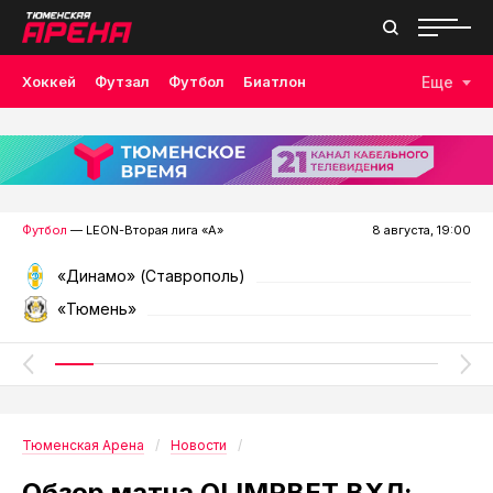
Хоккей
Футзал
Футбол
Биатлон
Еще
Лыжные гонки
Волейбол
Плавание
Дзюдо
Скалолазание
Велоспорт
Бокс
Футбол
— LEON-Вторая лига «А»
8 августа, 19:00
«Динамо» (Ставрополь)
«Тюмень»
Тюменская Арена
Новости
Обзор матча OLIMPBET ВХЛ: