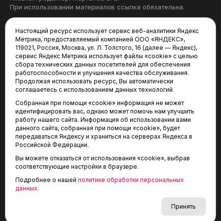
При использовании материалов ссылка обязательна.
Политика конфиденциальности
Настоящий ресурс использует сервис веб-аналитики Яндекс
Метрика, предоставляемый компанией ООО «ЯНДЕКС»,
Редакция:
119021, Россия, Москва, ул. Л. Толстого, 16 (далее — Яндекс),
сервис Яндекс Метрика использует файлы «cookie» с целью
625035, Тюмень, пр. Геологоразведчиков, 28А
сбора технических данных посетителей для обеспечения
(3452) 68-22-28
работоспособности и улучшения качества обслуживания.
tum-arena@mail.ru
Продолжая использовать ресурс, Вы автоматически
соглашаетесь с использованием данных технологий.
Отдел продаж:
Собранная при помощи «cookie» информация не может
(3452) 68-89-78
идентифицировать вас, однако может помочь нам улучшить
kotovaev@sibinformburo.ru
работу нашего сайта. Информация об использовании вами
данного сайта, собранная при помощи «cookie», будет
передаваться Яндексу и храниться на серверах Яндекса в
Российской Федерации.
Вы можете отказаться от использования «cookie», выбрав
соответствующие настройки в браузере.
Подробнее о нашей
политике обработки персональных
© 2001-2026 Агентство спортивных новостей
данных
.
6+
«Тюменская арена»
Карта сайта
Принять