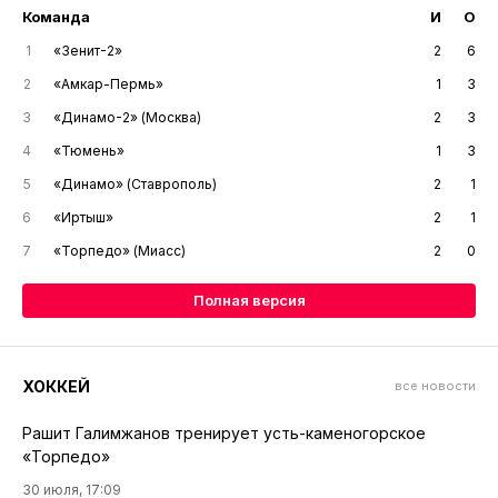
Команда
И
О
1
«Зенит-2»
2
6
2
«Амкар-Пермь»
1
3
3
«Динамо-2» (Москва)
2
3
4
«Тюмень»
1
3
5
«Динамо» (Ставрополь)
2
1
6
«Иртыш»
2
1
7
«Торпедо» (Миасс)
2
0
Полная версия
ХОККЕЙ
все новости
Рашит Галимжанов тренирует усть-каменогорское
«Торпедо»
30 июля, 17:09