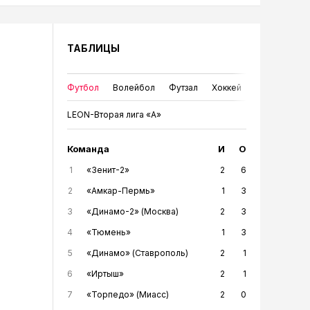
ТАБЛИЦЫ
Футбол
Волейбол
Футзал
Хоккей
LEON-Вторая лига «А»
Команда
И
О
1
«Зенит-2»
2
6
2
«Амкар-Пермь»
1
3
3
«Динамо-2» (Москва)
2
3
4
«Тюмень»
1
3
5
«Динамо» (Ставрополь)
2
1
6
«Иртыш»
2
1
7
«Торпедо» (Миасс)
2
0