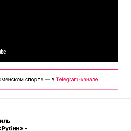
тюменском спорте — в
Telegram-канале
.
иль
«Рубин» -