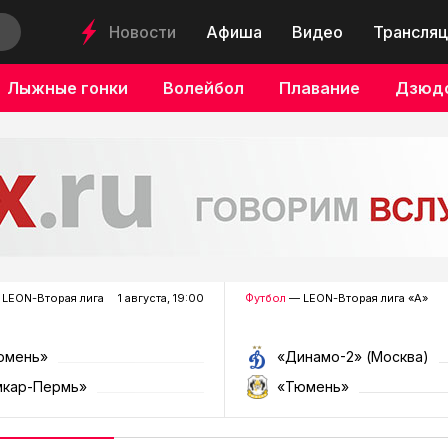
Новости
Афиша
Видео
Трансляц
Лыжные гонки
Волейбол
Плавание
Дзюд
LEON-Вторая лига
1 августа, 19:00
Футбол
— LEON-Вторая лига «А»
юмень»
«Динамо-2» (Москва)
мкар-Пермь»
«Тюмень»