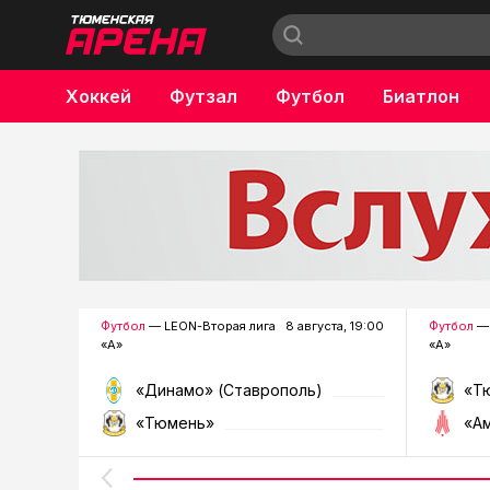
Хоккей
Футзал
Футбол
Биатлон
Бокс
Футбол
— LEON-Вторая лига
8 августа, 19:00
Футбол
— 
«А»
«А»
«Динамо» (Ставрополь)
«Т
«Тюмень»
«А