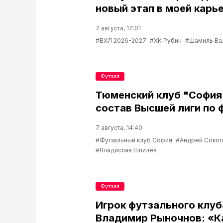
новый этап в моей карь
7 августа, 17:01
#ВХЛ 2026-2027
#ХК Рубин
#Шамиль Ва
Футзал
Тюменский клуб "София
состав Высшей лиги по 
7 августа, 14:40
#Футзальный клуб София
#Андрей Соко
#Владислав Шпилёв
Футзал
Игрок футзального клу
Владимир Рыночнов: «