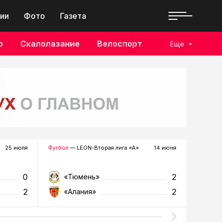
ии
Фото
Газета
о
Скалолазание
Велоспорт
Еще
25 июля
Футбол
— LEON-Вторая лига «А»
14 июня
Футбол
—
0
2
«Тюмень»
«К
2
2
«Алания»
«Т