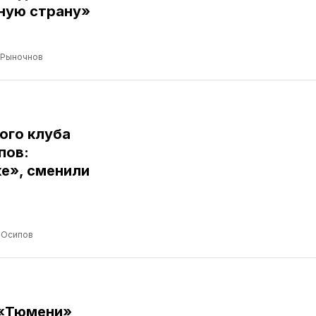
ную страну»
 Рыночнов
ого клуба
пов:
е», сменили
 Осипов
 «Тюмени»