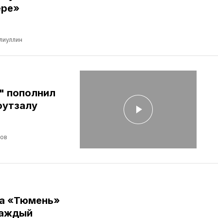
ере»
лиуллин
" пополнил
футзалу
лов
ба «Тюмень»
Каждый