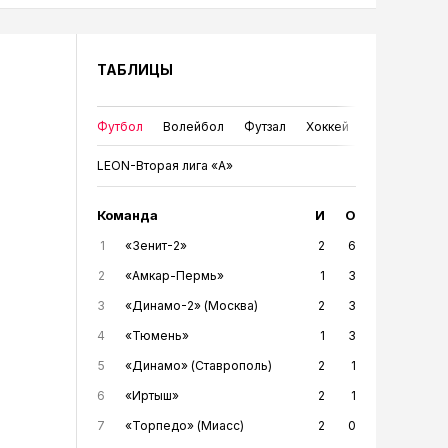
ТАБЛИЦЫ
Футбол
Волейбол
Футзал
Хоккей
LEON-Вторая лига «А»
Команда
И
О
1
«Зенит-2»
2
6
2
«Амкар-Пермь»
1
3
3
«Динамо-2» (Москва)
2
3
4
«Тюмень»
1
3
5
«Динамо» (Ставрополь)
2
1
6
«Иртыш»
2
1
7
«Торпедо» (Миасс)
2
0