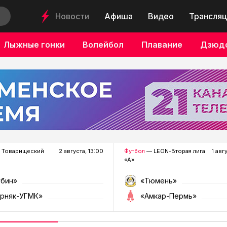
Новости
Афиша
Видео
Трансляц
Лыжные гонки
Волейбол
Плавание
Дзюд
 Товарищеский
2 августа, 13:00
Футбол
— LEON-Вторая лига
1 авг
«А»
убин»
«Тюмень»
орняк-УГМК»
«Амкар-Пермь»