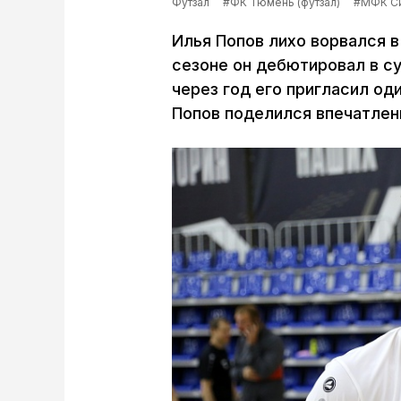
Футзал
#ФК Тюмень (футзал)
#МФК С
Илья Попов лихо ворвался в
сезоне он дебютировал в су
через год его пригласил од
Попов поделился впечатлени