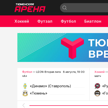
Хоккей
Футзал
Футбол
Биатлон
Бокс
Футбол
— LEON-Вторая лига
8 августа, 19:00
Хоккей
—
«А»
матч
«Динамо» (Ставрополь)
«Р
«Тюмень»
«Г