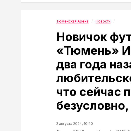
Тюменская Арена
Новости
Новичок фут
«Тюмень» И
два года на
любительско
что сейчас 
безусловно,
2 августа 2024, 10:40