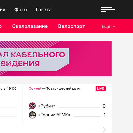
ии
Фото
Газета
о
Скалолазание
Велоспорт
Еще
уста, 19:00
Хоккей
— Товарищеский матч
Футбол
—
0
«Рубин»
«Д
1
«Горняк-УГМК»
«Т