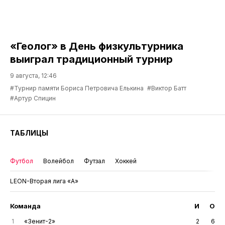
«Геолог» в День физкультурника
выиграл традиционный турнир
9 августа, 12:46
#Турнир памяти Бориса Петровича Елькина
#Виктор Батт
#Артур Спицин
ТАБЛИЦЫ
Футбол
Волейбол
Футзал
Хоккей
LEON-Вторая лига «А»
Команда
И
О
1
«Зенит-2»
2
6