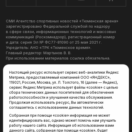
СМИ Агентство спортивных новостей «Тюменская арена»
зарегистрировано Федеральной службой по надзору
в сфере связи, информационных технологий и массовых
коммуникаций (Роскомнадзор), регистрационный номер
и дата: серия Эл № ФС77-81090 от 25 мая 2021 г.
Учредитель: АНО «ТРК «Тюменское время».
Главный редактор: Мартынов В. В.
При использовании материалов ссылка обязательна.
Политика конфиденциальности
Настоящий ресурс использует сервис веб-аналитики Яндекс
Метрика, предоставляемый компанией ООО «ЯНДЕКС»,
Редакция:
119021, Россия, Москва, ул. Л. Толстого, 16 (далее — Яндекс),
сервис Яндекс Метрика использует файлы «cookie» с целью
625035, Тюмень, пр. Геологоразведчиков, 28А
сбора технических данных посетителей для обеспечения
(3452) 68-22-28
работоспособности и улучшения качества обслуживания.
tum-arena@mail.ru
Продолжая использовать ресурс, Вы автоматически
соглашаетесь с использованием данных технологий.
Отдел продаж:
Собранная при помощи «cookie» информация не может
(3452) 68-89-78
идентифицировать вас, однако может помочь нам улучшить
kotovaev@sibinformburo.ru
работу нашего сайта. Информация об использовании вами
данного сайта, собранная при помощи «cookie», будет