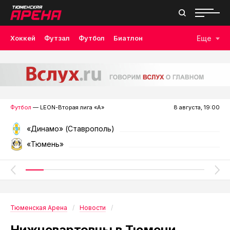
Хоккей
Футзал
Футбол
Биатлон
Еще
Лыжные гонки
Волейбол
Плавание
Дзюдо
Скалолазание
Велоспорт
Бокс
Футбол
— LEON-Вторая лига «А»
8 августа, 19:00
«Динамо» (Ставрополь)
«Тюмень»
Тюменская Арена
Новости
Нижневартовцы в Тюмени