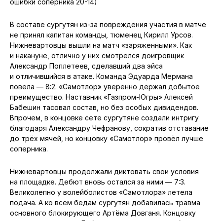
ошибки соперника 20-14)
В составе сургутян из-за повреждения участия в матче
не принял капитан команды, тюменец Кирилл Урсов.
Нижневартовцы вышли на матч «заряженными». Как
и накануне, отлично у них смотрелся доигровщик
Александр Поплетеев, сделавший два эйса
и отличившийся в атаке. Команда Эдуарда Мермана
повела — 8:2. «Самотлор» уверенно держал добытое
преимущество. Наставник «Газпром-Югры» Алексей
Бабешин тасовал состав, но без особых дивидендов.
Впрочем, в концовке сете сургутяне создали интригу
благодаря Александру Чефранову, сократив отставание
до трёх мячей, но концовку «Самотлор» провёл лучше
соперника.
Нижневартовцы продолжали диктовать свои условия
на площадке. Дебют вновь остался за ними — 7:3.
Великолепно у волейболистов «Самотлора» летела
подача. А ко всем бедам сургутян добавилась травма
основного блокирующего Артёма Довганя. Концовку