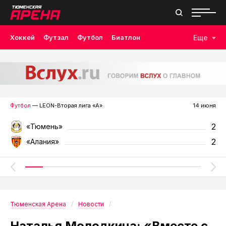
Хоккей
Футзал
Футбол
Биатлон
Еще
Лыжные гонки
Волейбол
Плавание
Дзюдо
Скалолазание
Велоспорт
Бокс
Футбол
— LEON-Вторая лига «А»
14 июня
2
«Тюмень»
2
«Алания»
Тюменская Арена
Новости
Наталья Молодкина: «Вместе с