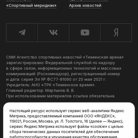
«Спортивный меридиан»
Архив новостей
СМИ Агентство спортивных новостей «Тюменская арена»
зарегистрировано Федеральной службой по надзору
в сфере связи, информационных технологий и массовых
коммуникаций (Роскомнадзор), регистрационный номер
и дата: серия Эл № ФС77-81090 от 25 мая 2021 г.
Учредитель: АНО «ТРК «Тюменское время».
Главный редактор: Мартынов В. В.
При использовании материалов ссылка обязательна.
Политика конфиденциальности
Настоящий ресурс использует сервис веб-аналитики Яндекс
Метрика, предоставляемый компанией ООО «ЯНДЕКС»,
Редакция:
119021, Россия, Москва, ул. Л. Толстого, 16 (далее — Яндекс),
сервис Яндекс Метрика использует файлы «cookie» с целью
625035, Тюмень, пр. Геологоразведчиков, 28А
сбора технических данных посетителей для обеспечения
(3452) 68-22-28
работоспособности и улучшения качества обслуживания.