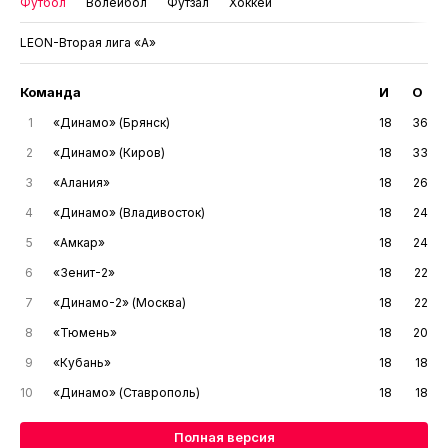
Футбол
Волейбол
Футзал
Хоккей
LEON-Вторая лига «А»
Команда
И
О
1
«Динамо» (Брянск)
18
36
2
«Динамо» (Киров)
18
33
3
«Алания»
18
26
4
«Динамо» (Владивосток)
18
24
5
«Амкар»
18
24
6
«Зенит-2»
18
22
7
«Динамо-2» (Москва)
18
22
8
«Тюмень»
18
20
9
«Кубань»
18
18
10
«Динамо» (Ставрополь)
18
18
Полная версия