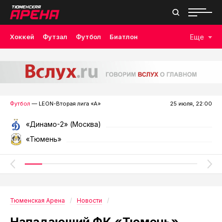
Хоккей
Футзал
Футбол
Биатлон
Еще
Лыжные гонки
Волейбол
Плавание
Дзюдо
Скалолазание
Велоспорт
Бокс
Футбол
— LEON-Вторая лига «А»
25 июля, 22:00
«Динамо-2» (Москва)
«Тюмень»
Тюменская Арена
Новости
Нападающий ФК «Тюмень»