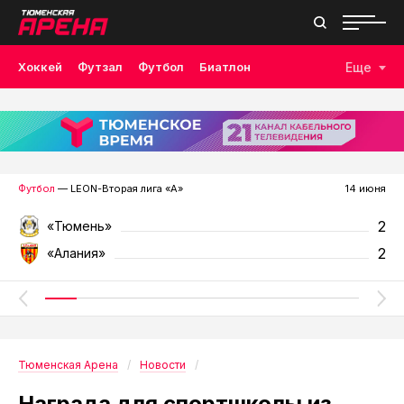
Хоккей
Футзал
Футбол
Биатлон
Еще
Лыжные гонки
Волейбол
Плавание
Дзюдо
Скалолазание
Велоспорт
Бокс
Футбол
— LEON-Вторая лига «А»
14 июня
2
«Тюмень»
2
«Алания»
Тюменская Арена
Новости
Награда для спортшколы из