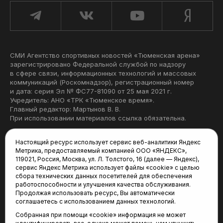
СМИ Агентство спортивных новостей «Тюменская арена»
зарегистрировано Федеральной службой по надзору
в сфере связи, информационных технологий и массовых
коммуникаций (Роскомнадзор), регистрационный номер
и дата: серия Эл № ФС77-81090 от 25 мая 2021 г.
Учредитель: АНО «ТРК «Тюменское время».
Главный редактор: Мартынов В. В.
При использовании материалов ссылка обязательна.
Политика конфиденциальности
Настоящий ресурс использует сервис веб-аналитики Яндекс
Метрика, предоставляемый компанией ООО «ЯНДЕКС»,
Редакция:
119021, Россия, Москва, ул. Л. Толстого, 16 (далее — Яндекс),
сервис Яндекс Метрика использует файлы «cookie» с целью
625035, Тюмень, пр. Геологоразведчиков, 28А
сбора технических данных посетителей для обеспечения
(3452) 68-22-28
работоспособности и улучшения качества обслуживания.
tum-arena@mail.ru
Продолжая использовать ресурс, Вы автоматически
соглашаетесь с использованием данных технологий.
Отдел продаж:
Собранная при помощи «cookie» информация не может
(3452) 68-89-78