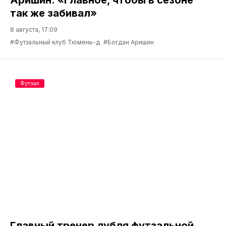
Аришин: «Главное, чтобы в сезоне
так же забивал»
8 августа, 17:09
#Футзальный клуб Тюмень-д
#Богдан Аришин
Футзал
Главный тренер дубля футзальной