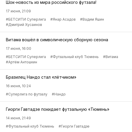
Шок-новость из мира российского футзала!
17 июня, 21:09
#БЕТСИТИ Суперлига
#Янар Асадов
#Вадим Яшин
#Дмитрий Хусаинов
Витама вошёл в символическую сборную сезона
17 июня, 16:00
#БЕТСИТИ Суперлига
#Футзальный клуб Тюмень
#Витама
#Артём Антошкин
Бразилец Нандо стал «лётчиком»
16 июня, 10:24
#Суперлига по футзалу
#Нандо
Гиорги Гавтадзе покидает футзальную «Тюмень»
14 июня, 21:49
#Футзальный клуб Тюмень
#Гиорги Гавтадзе