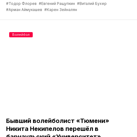
#Тодор Флорев
#Евгений Ращупкин
#Виталий Бухер
#Арман Аймукашев
#Карен Зейналян
Волейбол
Бывший волейболист «Тюмени»
Никита Некипелов перешёл в
барнаульский «Университет»