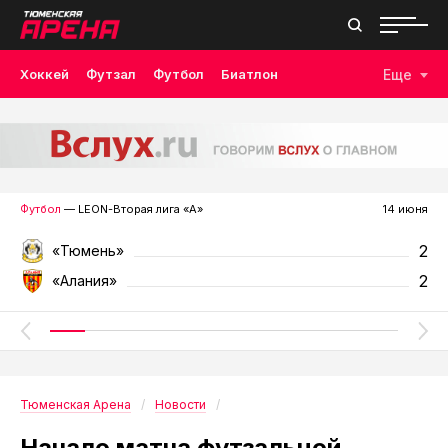
Хоккей
Футзал
Футбол
Биатлон
Еще
Лыжные гонки
Волейбол
Плавание
Дзюдо
Скалолазание
Велоспорт
Бокс
Футбол
— LEON-Вторая лига «А»
14 июня
2
«Тюмень»
2
«Алания»
Тюменская Арена
Новости
Начало матча футзальной