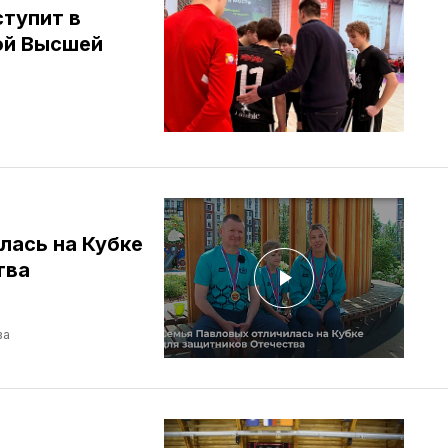
тупит в
ой Высшей
лась на Кубке
тва
ва