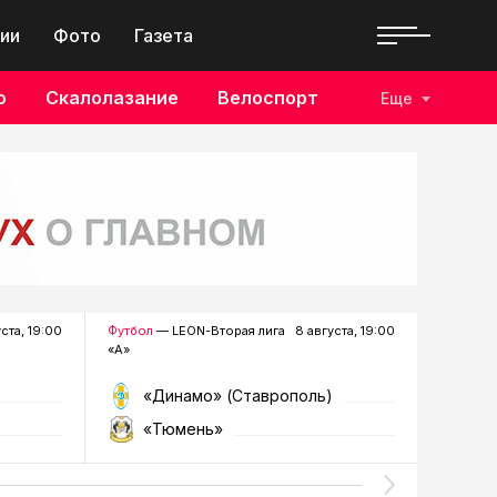
ии
Фото
Газета
о
Скалолазание
Велоспорт
Еще
уста, 19:00
Футбол
— LEON-Вторая лига
8 августа, 19:00
Хоккей
—
«А»
«Динамо» (Ставрополь)
«Р
«Тюмень»
«Г