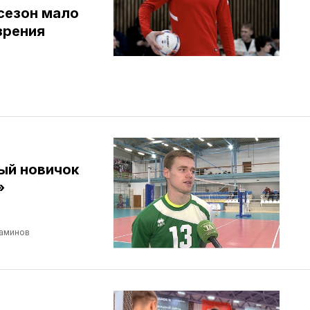
сезон мало
зрения
ый новичок
»
аминов