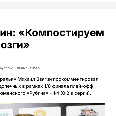
гин: «Компостируем
озги»
Зауралье
#Михаил Звягин
уралья» Михаил Звягин прокомментировал
допечных в рамках 1/8 финала плей-офф
менского «Рубина» - 1:4 (0:2 в серии).