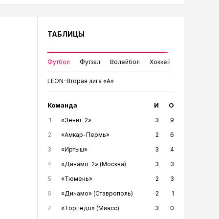
ТАБЛИЦЫ
Футбол
Футзал
Волейбол
Хоккей
LEON-Вторая лига «А»
Команда
И
О
1
«Зенит-2»
3
9
2
«Амкар-Пермь»
2
6
3
«Иртыш»
3
4
4
«Динамо-2» (Москва)
3
3
5
«Тюмень»
2
3
6
«Динамо» (Ставрополь)
2
1
7
«Торпедо» (Миасс)
3
0