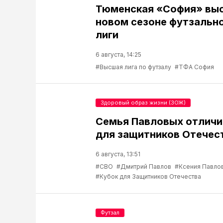
Тюменская «София» выс
новом сезоне футзальн
лиги
6 августа, 14:25
#Высшая лига по футзалу
#ТФА София
Здоровый образ жизни (ЗОЖ)
Семья Павловых отличи
для защитников Отечес
6 августа, 13:51
#СВО
#Дмитрий Павлов
#Ксения Павло
#Кубок для Защитников Отечества
Футзал