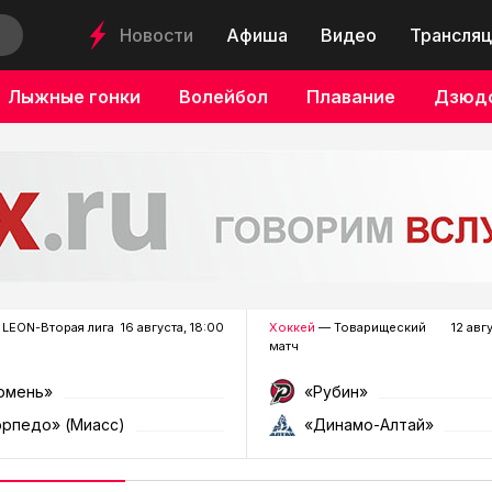
Новости
Афиша
Видео
Трансляц
Лыжные гонки
Волейбол
Плавание
Дзюд
LEON-Вторая лига
16 августа, 18:00
Хоккей
— Товарищеский
12 авг
матч
юмень»
«Рубин»
орпедо» (Миасс)
«Динамо-Алтай»