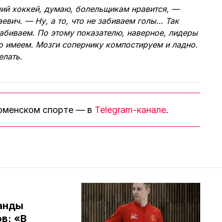
й хоккей, думаю, болельщикам нравится, —
евич. — Ну, а то, что не забиваем голы… Так
забиваем. По этому показателю, наверное, лидеры
то имеем. Мозги сопернику компостируем и ладно.
елать.
тюменском спорте — в
Telegram-канале
.
анды
в: «В