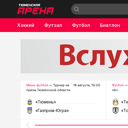
Хоккей
Футзал
Футбол
Биатлон
Бокс
Мини-футбол
— Турнир на
18 августа, 19:00
Футбол
— 
призы Тюменской области
«А»
«Тюмень»
«Т
«Газпром-Югра»
«Т