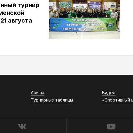
нный турнир
юменской
 21 августа
Афиша
Видео
Турнирные таблицы
«Спортивный 