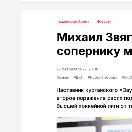
Тюменская Арена
Новости
Михаил Звя
сопернику м
22 февраля 2022, 23:30
Хоккей
#ВХЛ
#Кубок Петрова
#ХК 
Наставник курганского «За
второе поражение своих по
Высшей хоккейной лиги от тю