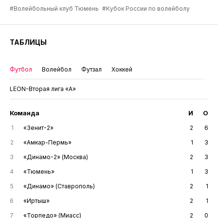
#Волейбольный клуб Тюмень
#Кубок России по волейболу
ТАБЛИЦЫ
Футбол
Волейбол
Футзал
Хоккей
LEON-Вторая лига «А»
Команда
И
О
1
«Зенит-2»
2
6
2
«Амкар-Пермь»
1
3
3
«Динамо-2» (Москва)
2
3
4
«Тюмень»
1
3
5
«Динамо» (Ставрополь)
2
1
6
«Иртыш»
2
1
7
«Торпедо» (Миасс)
2
0