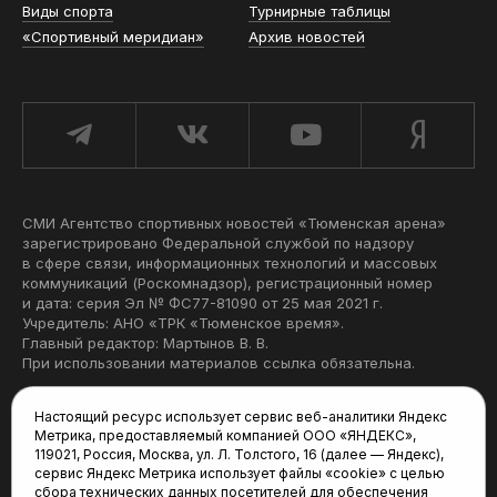
Виды спорта
Турнирные таблицы
«Спортивный меридиан»
Архив новостей
СМИ Агентство спортивных новостей «Тюменская арена»
зарегистрировано Федеральной службой по надзору
в сфере связи, информационных технологий и массовых
коммуникаций (Роскомнадзор), регистрационный номер
и дата: серия Эл № ФС77-81090 от 25 мая 2021 г.
Учредитель: АНО «ТРК «Тюменское время».
Главный редактор: Мартынов В. В.
При использовании материалов ссылка обязательна.
Политика конфиденциальности
Настоящий ресурс использует сервис веб-аналитики Яндекс
Метрика, предоставляемый компанией ООО «ЯНДЕКС»,
Редакция:
119021, Россия, Москва, ул. Л. Толстого, 16 (далее — Яндекс),
сервис Яндекс Метрика использует файлы «cookie» с целью
625035, Тюмень, пр. Геологоразведчиков, 28А
сбора технических данных посетителей для обеспечения
(3452) 68-22-28