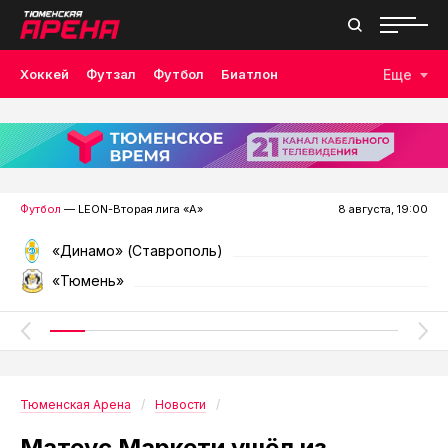
Хоккей
Футзал
Футбол
Биатлон
Еще
Лыжные гонки
Волейбол
Плавание
Дзюдо
Скалолазание
Велоспорт
Бокс
Футбол
— LEON-Вторая лига «А»
8 августа, 19:00
«Динамо» (Ставрополь)
«Тюмень»
Тюменская Арена
Новости
Матеус Маркети ушёл из