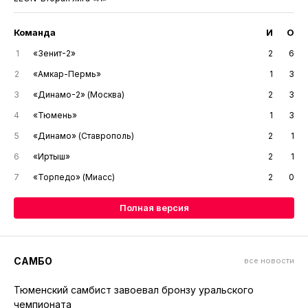
Команда
И
О
1
«Зенит-2»
2
6
2
«Амкар-Пермь»
1
3
3
«Динамо-2» (Москва)
2
3
4
«Тюмень»
1
3
5
«Динамо» (Ставрополь)
2
1
6
«Иртыш»
2
1
7
«Торпедо» (Миасс)
2
0
Полная версия
САМБО
все новости
Тюменский самбист завоевал бронзу уральского
чемпионата