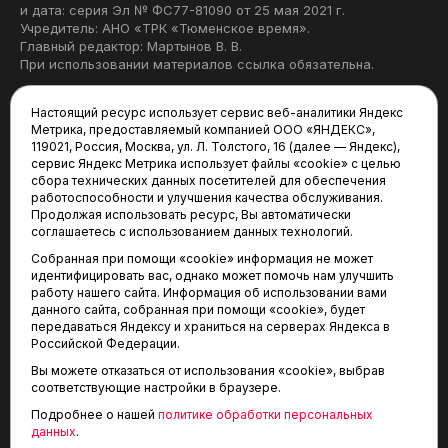
и дата: серия Эл № ФС77-81090 от 25 мая 2021 г.
Учредитель: АНО «ТРК «Тюменское время».
Главный редактор: Мартынов В. В.
При использовании материалов ссылка обязательна.
Политика конфиденциальности
Настоящий ресурс использует сервис веб-аналитики Яндекс
Метрика, предоставляемый компанией ООО «ЯНДЕКС»,
Редакция:
119021, Россия, Москва, ул. Л. Толстого, 16 (далее — Яндекс),
сервис Яндекс Метрика использует файлы «cookie» с целью
625035, Тюмень, пр. Геологоразведчиков, 28А
сбора технических данных посетителей для обеспечения
(3452) 68-22-28
работоспособности и улучшения качества обслуживания.
tum-arena@mail.ru
Продолжая использовать ресурс, Вы автоматически
соглашаетесь с использованием данных технологий.
Отдел продаж:
Собранная при помощи «cookie» информация не может
(3452) 68-89-78
идентифицировать вас, однако может помочь нам улучшить
kotovaev@sibinformburo.ru
работу нашего сайта. Информация об использовании вами
данного сайта, собранная при помощи «cookie», будет
передаваться Яндексу и храниться на серверах Яндекса в
Российской Федерации.
Вы можете отказаться от использования «cookie», выбрав
соответствующие настройки в браузере.
Подробнее о нашей
политике обработки персональных
© 2001-2026 Агентство спортивных новостей
данных
.
6+