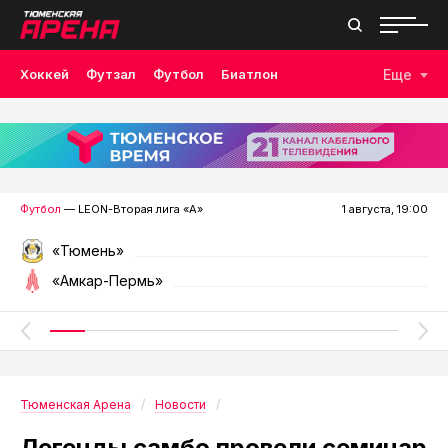
Хоккей
Футзал
Футбол
Биатлон
Еще
Лыжные гонки
Волейбол
Плавание
Дзюдо
Скалолазание
Велоспорт
Бокс
Футбол
— LEON-Вторая лига «А»
1 августа, 19:00
«Тюмень»
«Амкар-Пермь»
Тюменская Арена
Новости
Легенды самбо провели семинар