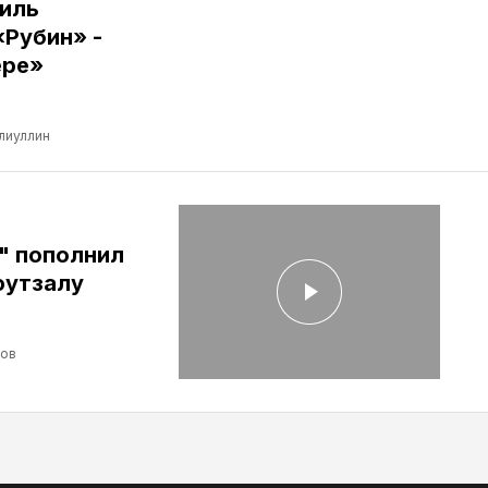
иль
«Рубин» -
ере»
лиуллин
" пополнил
футзалу
лов