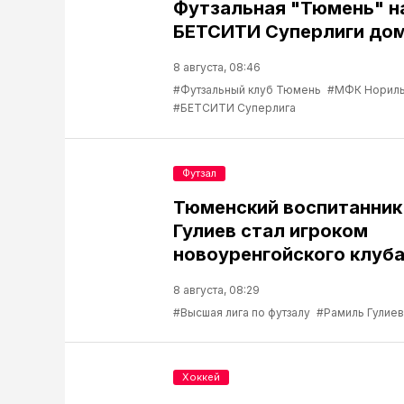
Футзальная "Тюмень" н
БЕТСИТИ Суперлиги до
8 августа, 08:46
#Футзальный клуб Тюмень
#МФК Нориль
#БЕТСИТИ Суперлига
Футзал
Тюменский воспитанник
Гулиев стал игроком
новоуренгойского клуб
8 августа, 08:29
#Высшая лига по футзалу
#Рамиль Гулиев
Хоккей