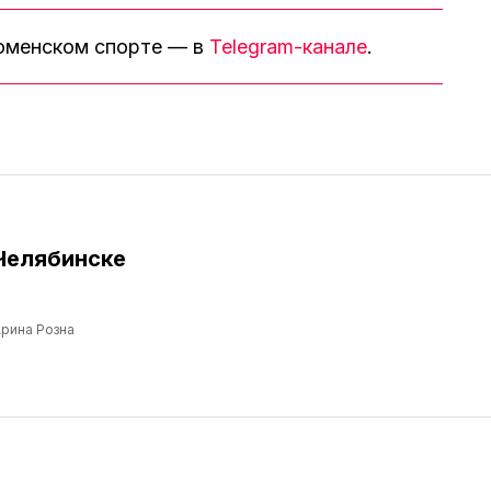
тюменском спорте — в
Telegram-канале
.
Челябинске
рина Розна