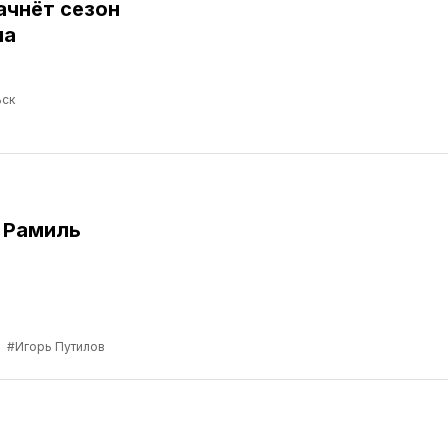
ачнёт сезон
ма
ск
 Рамиль
а
#Игорь Путилов