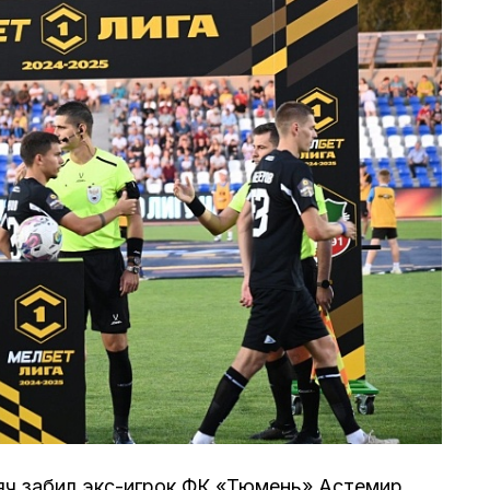
яч забил экс-игрок ФК «Тюмень» Астемир