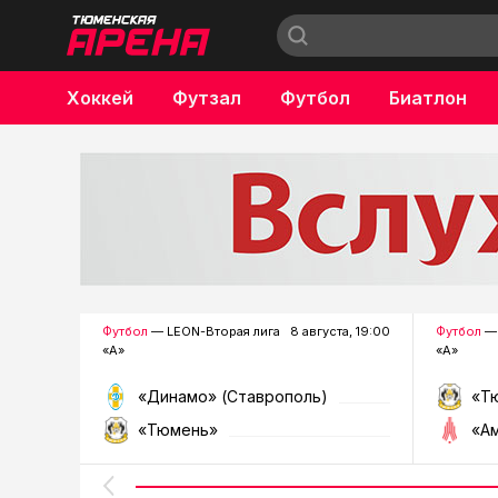
Хоккей
Футзал
Футбол
Биатлон
Бокс
Футбол
— LEON-Вторая лига
8 августа, 19:00
Футбол
— 
«А»
«А»
«Динамо» (Ставрополь)
«Т
«Тюмень»
«А