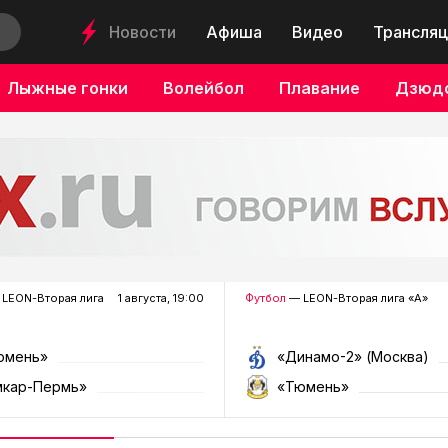
Новости
Афиша
Видео
Трансляц
Лыжные гонки
Волейбол
Плавание
Дзюд
LEON-Вторая лига
1 августа, 19:00
Футбол
— LEON-Вторая лига «А»
юмень»
«Динамо-2» (Москва)
мкар-Пермь»
«Тюмень»