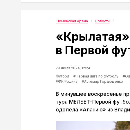
Тюменская Арена
Новости
«Крылатая»
в Первой фу
29 июля 2024, 12:24
Футбол
#Первая лига по футболу
#Ол
#ФК Родина
#Астемир Гордюшенко
В минувшее воскресенье пр
тура МЕЛБЕТ-Первой футбол
одолела «Аланию» из Владик