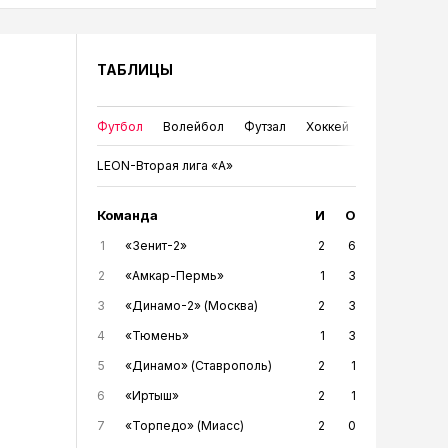
ТАБЛИЦЫ
Футбол
Волейбол
Футзал
Хоккей
LEON-Вторая лига «А»
Команда
И
О
1
«Зенит-2»
2
6
2
«Амкар-Пермь»
1
3
3
«Динамо-2» (Москва)
2
3
4
«Тюмень»
1
3
5
«Динамо» (Ставрополь)
2
1
6
«Иртыш»
2
1
7
«Торпедо» (Миасс)
2
0