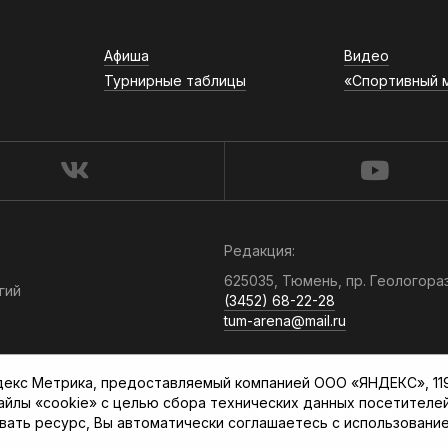
Афиша
Видео
Турнирные таблицы
«Спортивный 
Редакция:
625035, Тюмень, пр. Геологора
гий
(3452) 68-22-28
tum-arena@mail.ru
Отдел продаж:
кс Метрика, предоставляемый компанией ООО «ЯНДЕКС», 119021
(3452) 68-89-78
файлы «cookie» с целью сбора технических данных посетителе
kotovaev@sibinformburo.ru
вать ресурс, Вы автоматически соглашаетесь с использование