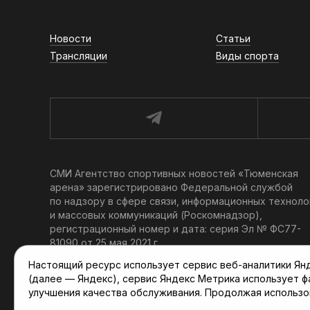
Новости
Статьи
Трансляции
Виды спорта
СМИ Агентство спортивных новостей «Тюменская
арена» зарегистрировано Федеральной службой
по надзору в сфере связи, информационных техноло
и массовых коммуникаций (Роскомнадзор),
регистрационный номер и дата: серия Эл № ФС77-
81090 от 25 мая 2021 г.
Учредитель: АНО «ТРК «Тюменское время».
Настоящий ресурс использует сервис веб-аналитики Янде
Главный редактор: Мартынов В. В.
(далее — Яндекс), сервис Яндекс Метрика использует 
При использовании материалов ссылка обязательна.
улучшения качества обслуживания. Продолжая использо