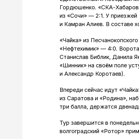
Гордюшенко. «СКА-Хабаровс
из «Сочи» — 2:1. У приезже
и Камран Алиев. В составе 
«Чайка» из Песчанокопског
«Нефтехимик» — 4:0. Ворот
Станислав Библик, Данила Я
«Шинник» на своём поле уст
и Александр Коротаев).
Впереди сейчас идут «Чайка
из Саратова и «Родина», на
три балла, держатся двена
Тур завершится в понедельн
волгоградский «Ротор» прим