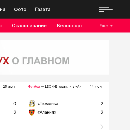
ии
Фото
Газета
о
Скалолазание
Велоспорт
Еще
25 июля
Футбол
— LEON-Вторая лига «А»
14 июня
Футбол
—
0
2
«Тюмень»
«К
2
2
«Алания»
«Т