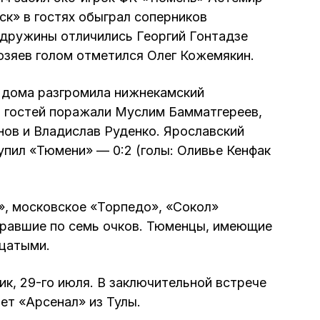
к» в гостях обыграл соперников
й дружины отличились Георгий Гонтадзе
хозяев голом отметился Олег Кожемякин.
о дома разгромила нижнекамский
а гостей поражали Муслим Бамматгереев,
нов и Владислав Руденко. Ярославский
упил «Тюмени» — 0:2 (голы: Оливье Кенфак
», московское «Торпедо», «Сокол»
бравшие по семь очков. Тюменцы, имеющие
дцатыми.
ик, 29-го июля. В заключительной встрече
ет «Арсенал» из Тулы.