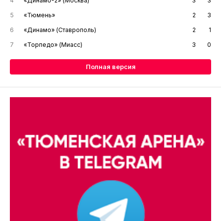
4
«Динамо-2» (Москва)
3
3
5
«Тюмень»
2
3
6
«Динамо» (Ставрополь)
2
1
7
«Торпедо» (Миасс)
3
0
Полная версия