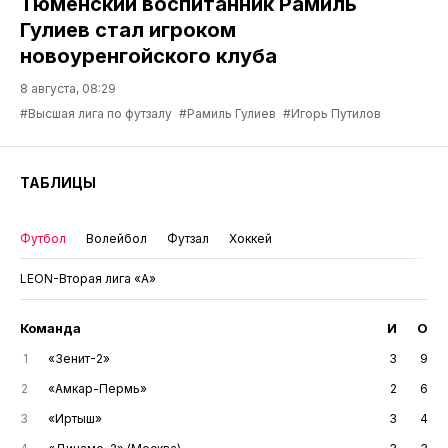
Тюменский воспитанник Рамиль
Гулиев стал игроком
новоуренгойского клуба
8 августа, 08:29
#Высшая лига по футзалу
#Рамиль Гулиев
#Игорь Путилов
ТАБЛИЦЫ
Футбол
Волейбол
Футзал
Хоккей
LEON-Вторая лига «А»
Команда
И
О
1
«Зенит-2»
3
9
2
«Амкар-Пермь»
2
6
3
«Иртыш»
3
4