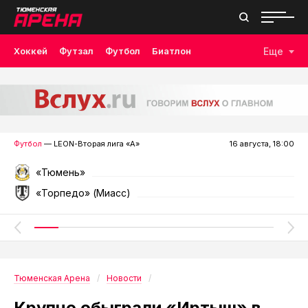
Хоккей
Футзал
Футбол
Биатлон
Еще
Лыжные гонки
Волейбол
Плавание
Дзюдо
Скалолазание
Велоспорт
Бокс
Футбол
— LEON-Вторая лига «А»
16 августа, 18:00
«Тюмень»
«Торпедо» (Миасс)
Тюменская Арена
Новости
Крупно обыграли «Иртыш» в