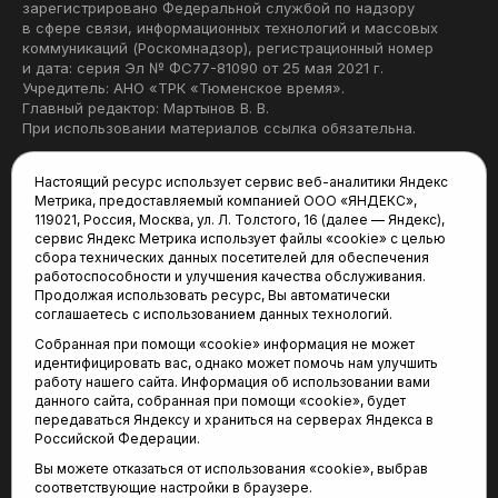
зарегистрировано Федеральной службой по надзору
в сфере связи, информационных технологий и массовых
коммуникаций (Роскомнадзор), регистрационный номер
и дата: серия Эл № ФС77-81090 от 25 мая 2021 г.
Учредитель: АНО «ТРК «Тюменское время».
Главный редактор: Мартынов В. В.
При использовании материалов ссылка обязательна.
Политика конфиденциальности
Настоящий ресурс использует сервис веб-аналитики Яндекс
Метрика, предоставляемый компанией ООО «ЯНДЕКС»,
Редакция:
119021, Россия, Москва, ул. Л. Толстого, 16 (далее — Яндекс),
сервис Яндекс Метрика использует файлы «cookie» с целью
625035, Тюмень, пр. Геологоразведчиков, 28А
сбора технических данных посетителей для обеспечения
(3452) 68-22-28
работоспособности и улучшения качества обслуживания.
tum-arena@mail.ru
Продолжая использовать ресурс, Вы автоматически
соглашаетесь с использованием данных технологий.
Отдел продаж:
Собранная при помощи «cookie» информация не может
(3452) 68-89-78
идентифицировать вас, однако может помочь нам улучшить
kotovaev@sibinformburo.ru
работу нашего сайта. Информация об использовании вами
данного сайта, собранная при помощи «cookie», будет
передаваться Яндексу и храниться на серверах Яндекса в
Российской Федерации.
Вы можете отказаться от использования «cookie», выбрав
соответствующие настройки в браузере.