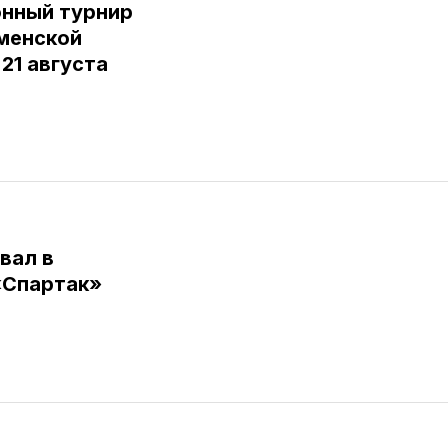
нный турнир
юменской
 21 августа
вал в
«Спартак»