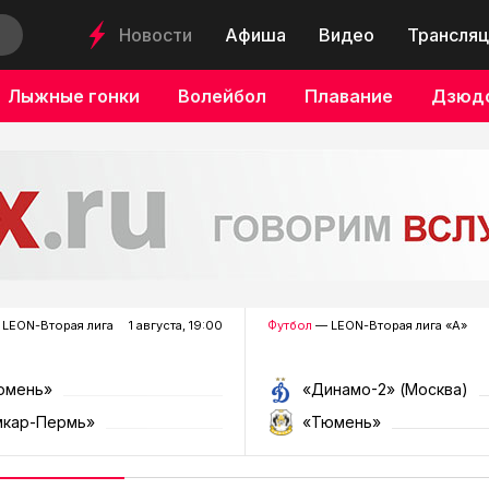
Новости
Афиша
Видео
Трансляц
Лыжные гонки
Волейбол
Плавание
Дзюд
LEON-Вторая лига
1 августа, 19:00
Футбол
— LEON-Вторая лига «А»
юмень»
«Динамо-2» (Москва)
мкар-Пермь»
«Тюмень»