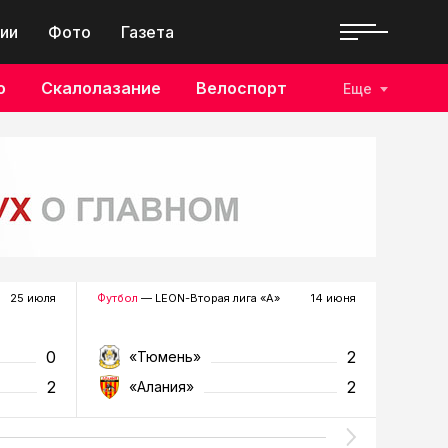
ии
Фото
Газета
о
Скалолазание
Велоспорт
Еще
25 июля
Футбол
— LEON-Вторая лига «А»
14 июня
Футбол
—
0
2
«Тюмень»
«К
2
2
«Алания»
«Т