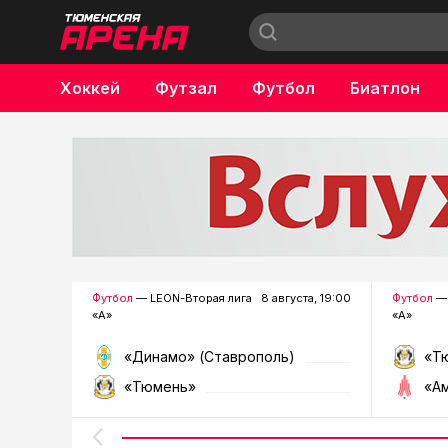
Хоккей
Футзал
Футбол
Биатлон
Бокс
Футбол
— LEON-Вторая лига
8 августа, 19:00
Футбол
— 
«А»
«А»
«Динамо» (Ставрополь)
«Т
«Тюмень»
«А