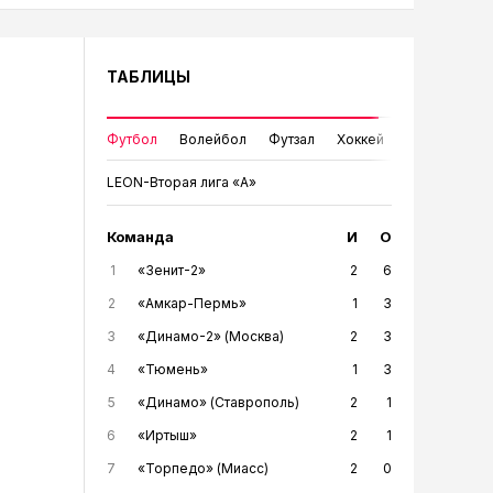
ТАБЛИЦЫ
Футбол
Волейбол
Футзал
Хоккей
LEON-Вторая лига «А»
Команда
И
О
1
«Зенит-2»
2
6
2
«Амкар-Пермь»
1
3
3
«Динамо-2» (Москва)
2
3
4
«Тюмень»
1
3
5
«Динамо» (Ставрополь)
2
1
6
«Иртыш»
2
1
7
«Торпедо» (Миасс)
2
0