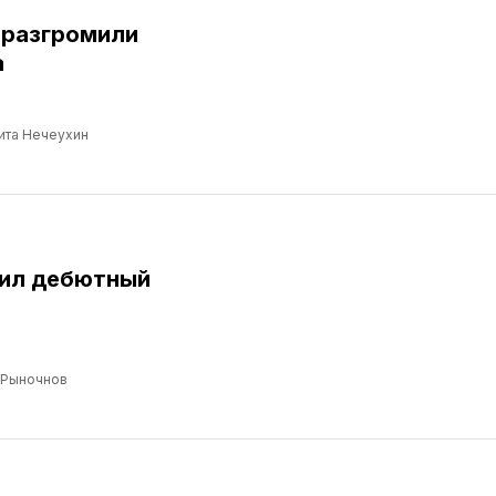
 разгромили
а
ита Нечеухин
бил дебютный
 Рыночнов