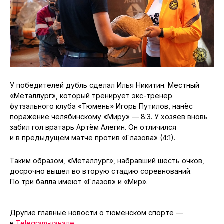
У победителей дубль сделал Илья Никитин. Местный
«Металлург», который тренирует экс-тренер
футзального клуба «Тюмень» Игорь Путилов, нанёс
поражение челябинскому «Миру» — 8:3. У хозяев вновь
забил гол вратарь Артём Алегин. Он отличился
и в предыдущем матче против «Глазова» (4:1).
Таким образом, «Металлург», набравший шесть очков,
досрочно вышел во вторую стадию соревнований.
По три балла имеют «Глазов» и «Мир».
Другие главные новости о тюменском спорте —
в
Telegram-канале
.