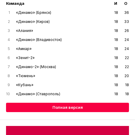
Команда
И
О
1
«Динамо» (Брянск)
18
36
2
«Динамо» (Киров)
18
33
3
«Алания»
18
26
4
«Динамо» (Владивосток)
18
24
5
«Амкар»
18
24
6
«Зенит-2»
18
22
7
«Динамо-2» (Москва)
18
22
8
«Тюмень»
18
20
9
«Кубань»
18
18
10
«Динамо» (Ставрополь)
18
18
Полная версия