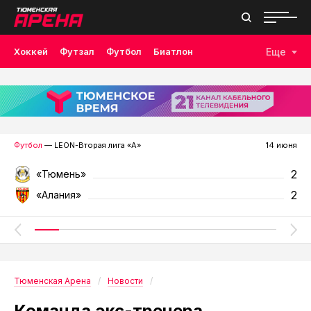
Хоккей
Футзал
Футбол
Биатлон
Еще
Лыжные гонки
Волейбол
Плавание
Дзюдо
Скалолазание
Велоспорт
Бокс
Футбол
— LEON-Вторая лига «А»
14 июня
2
«Тюмень»
2
«Алания»
Тюменская Арена
Новости
Команда экс-тренера