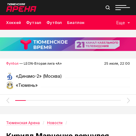
Хоккей
Футзал
Футбол
Биатлон
Еще
Лыжные гонки
Волейбол
Плавание
Дзюдо
Скалолазание
Велоспорт
Бокс
Футбол
— LEON-Вторая лига «А»
25 июля, 22:00
«Динамо-2» (Москва)
«Тюмень»
Тюменская Арена
Новости
Кирилл Марченко вернулся