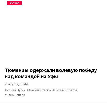
Футбол
Тюменцы одержали волевую победу
над командой из Уфы
7 августа, 08:44
#Роман Пугин
#Даниил Стасюк
#Виталий Кретов
#Глеб Ряплов