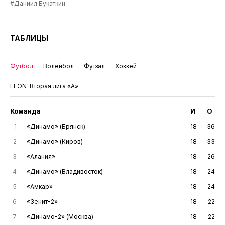
#Даниил Букаткин
ТАБЛИЦЫ
Футбол
Волейбол
Футзал
Хоккей
LEON-Вторая лига «А»
Команда
И
О
1
«Динамо» (Брянск)
18
36
2
«Динамо» (Киров)
18
33
3
«Алания»
18
26
4
«Динамо» (Владивосток)
18
24
5
«Амкар»
18
24
6
«Зенит-2»
18
22
7
«Динамо-2» (Москва)
18
22