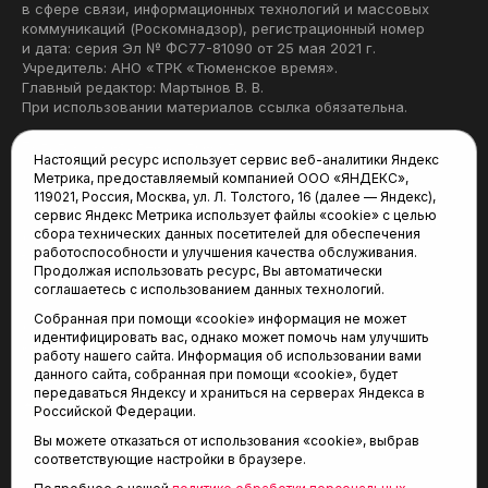
в сфере связи, информационных технологий и массовых
коммуникаций (Роскомнадзор), регистрационный номер
и дата: серия Эл № ФС77-81090 от 25 мая 2021 г.
Учредитель: АНО «ТРК «Тюменское время».
Главный редактор: Мартынов В. В.
При использовании материалов ссылка обязательна.
Политика конфиденциальности
Настоящий ресурс использует сервис веб-аналитики Яндекс
Метрика, предоставляемый компанией ООО «ЯНДЕКС»,
Редакция:
119021, Россия, Москва, ул. Л. Толстого, 16 (далее — Яндекс),
сервис Яндекс Метрика использует файлы «cookie» с целью
625035, Тюмень, пр. Геологоразведчиков, 28А
сбора технических данных посетителей для обеспечения
(3452) 68-22-28
работоспособности и улучшения качества обслуживания.
tum-arena@mail.ru
Продолжая использовать ресурс, Вы автоматически
соглашаетесь с использованием данных технологий.
Отдел продаж:
Собранная при помощи «cookie» информация не может
(3452) 68-89-78
идентифицировать вас, однако может помочь нам улучшить
kotovaev@sibinformburo.ru
работу нашего сайта. Информация об использовании вами
данного сайта, собранная при помощи «cookie», будет
передаваться Яндексу и храниться на серверах Яндекса в
Российской Федерации.
Вы можете отказаться от использования «cookie», выбрав
соответствующие настройки в браузере.