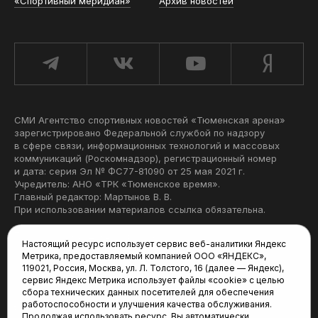
«Спортивный меридиан»
Архив новостей
СМИ Агентство спортивных новостей «Тюменская арена»
зарегистрировано Федеральной службой по надзору
в сфере связи, информационных технологий и массовых
коммуникаций (Роскомнадзор), регистрационный номер
и дата: серия Эл № ФС77-81090 от 25 мая 2021 г.
Учредитель: АНО «ТРК «Тюменское время».
Главный редактор: Мартынов В. В.
При использовании материалов ссылка обязательна.
Политика конфиденциальности
Настоящий ресурс использует сервис веб-аналитики Яндекс
Метрика, предоставляемый компанией ООО «ЯНДЕКС»,
Редакция:
119021, Россия, Москва, ул. Л. Толстого, 16 (далее — Яндекс),
сервис Яндекс Метрика использует файлы «cookie» с целью
625035, Тюмень, пр. Геологоразведчиков, 28А
сбора технических данных посетителей для обеспечения
(3452) 68-22-28
работоспособности и улучшения качества обслуживания.
tum-arena@mail.ru
Продолжая использовать ресурс, Вы автоматически