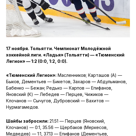
17 ноября. Тольятти. Чемпионат Молодёжной
хоккейной лиги. «Ладья» (Тольятти) — «Тюменский
Легион» — 1:2 (0:0, 1:2, 0:0).
«Тюменский Легион»:
Масленников; Карташов (А) —
Быков, Дементьев — Бикетов, Захаров — Абдульманов,
Бабенко — Бежан; Редько — Карпов — Епифанов,
Яновский (К) — Лебедев — Перцев, Чижиков —
Клочанов — Сычугов, Дубровский — Вахитов —
Нурмагамедов.
Шайбы забросили:
21.51 — Перцев (Яновский,
Клочанов) — 0:1, 35.56 — Щербаков (Меркесов,
Медведев) — 1:1, 37.13 — Епифанов (Дементьев,