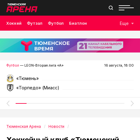
Хоккей
Футзал
Футбол
Биатлон
Еще
Лыжные гонки
Волейбол
Плавание
Дзюдо
Скалолазание
Велоспорт
Бокс
Футбол
— LEON-Вторая лига «А»
16 августа, 18:00
«Тюмень»
«Торпедо» (Миасс)
Тюменская Арена
Новости
Хоккейный клуб «Тюменский