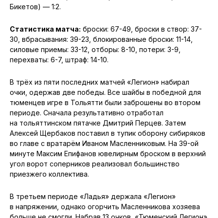
Бикетов) — 1:2.
Статистика матча:
броски: 67-49, броски в створ: 37-
30, вбрасывания: 39-23, блокированные броски: 11-14,
силовые приемы: 33-12, отборы: 8-10, потери: 3-9,
перехваты: 6-7, штраф: 14-10.
В трёх из пяти последних матчей «Легион» набирал
очки, одержав две победы. Все шайбы в победной для
тюменцев игре в Тольятти были заброшены во втором
периоде. Сначала результативно отработал
на тольяттинском пятачке Дмитрий Перцев. Затем
Алексей Щербаков поставил в тупик оборону сибиряков
во главе с вратарём Иваном Масленниковым. На 39-ой
минуте Максим Епифанов ювелирным броском в верхний
угол ворот соперников реализовал большинство
приезжего коллектива.
В третьем периоде «Ладья» держала «Легион»
в напряжении, однако огорчить Масленникова хозяева
больше не смогли. Набрав 13 очков, «Тюменский Легион»