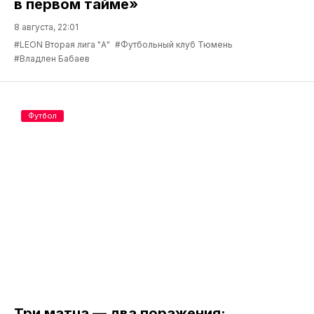
в первом тайме»
8 августа, 22:01
#LEON Вторая лига "А"
#Футбольный клуб Тюмень
#Владлен Бабаев
Футбол
Три матча — два поражения: