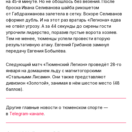
на 45-й минуте. Но не обошлось без везения. После
броска Ивана Селиванова шайба рикошетом
от Габдрахманова залетела в сетку. Вскоре Селиванов
оформил дубль. И на этот раз вратарь «Легиона» едва
не отвёл угрозу. А за 44 секунды до сирены гости
упрочили лидерство, поразив пустые ворота хозяев.
Тем не менее, тюменцы успели провести вторую
результативную атаку. Евгений Грибанов замкнул
передачу Евгения Бобылёва.
Следующий матч «Тюменский Легион» проведёт 28-го
января на домашнем льду с магнитогорскими
«Стальными Лисами». Они также представляют
дивизион «Золотой», занимая в нём шестое место (48
баллов).
Другие главные новости о тюменском спорте —
в
Telegram-канале
.