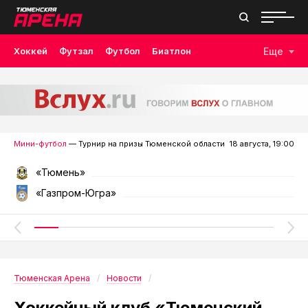
Хоккей
Футзал
Футбол
Биатлон
Еще
Лыжные гонки
Волейбол
Плавание
Дзюдо
Скалолазание
Велоспорт
Бокс
Мини-футбол
— Турнир на призы Тюменской области
18 августа, 19:00
«Тюмень»
«Газпром-Югра»
Тюменская Арена
Новости
Хоккейный клуб «Тюменский