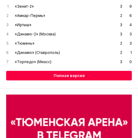
1
«Зенит-2»
3
9
2
«Амкар-Пермь»
2
6
3
«Иртыш»
3
4
4
«Динамо-2» (Москва)
3
3
5
«Тюмень»
2
3
6
«Динамо» (Ставрополь)
2
1
7
«Торпедо» (Миасс)
3
0
Полная версия