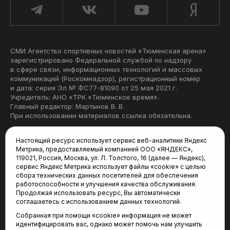
СМИ Агентство спортивных новостей «Тюменская арена»
зарегистрировано Федеральной службой по надзору
в сфере связи, информационных технологий и массовых
коммуникаций (Роскомнадзор), регистрационный номер
и дата: серия Эл № ФС77-81090 от 25 мая 2021 г.
Учредитель: АНО «ТРК «Тюменское время».
Главный редактор: Мартынов В. В.
При использовании материалов ссылка обязательна.
Политика конфиденциальности
Настоящий ресурс использует сервис веб-аналитики Яндекс
Метрика, предоставляемый компанией ООО «ЯНДЕКС»,
Редакция:
119021, Россия, Москва, ул. Л. Толстого, 16 (далее — Яндекс),
сервис Яндекс Метрика использует файлы «cookie» с целью
625035, Тюмень, пр. Геологоразведчиков, 28А
сбора технических данных посетителей для обеспечения
(3452) 68-22-28
работоспособности и улучшения качества обслуживания.
tum-arena@mail.ru
Продолжая использовать ресурс, Вы автоматически
соглашаетесь с использованием данных технологий.
Отдел продаж:
Собранная при помощи «cookie» информация не может
(3452) 68-89-78
идентифицировать вас, однако может помочь нам улучшить
kotovaev@sibinformburo.ru