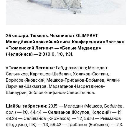
25 января. Тюмень. Чемпионат OLIMPBET
Молодёжной хоккейной лиги. Конференция «Восток».
«Тюменский Легион» — «Белые Медведи»
(Челябинск) — 2:3 (0:0, 1:0, 1:3).
«Тюменский Легион»:
Габдрахманов; Меледин-
Сальников, Карташов-Шабалин, Холиков-Сюткин,
Борисов-Яновский; Мешков-Грибанов-Бобылёв, Аплин-
Ларичев-Шахматов, Марзаганов-Насретдинов-
Шанаурин, Зяблов-Епифанов-Севостьянов.
Шайбы забросили:
23.15 — Меледин (Мешков, Бобылёв,
бол.) — 1:0, 44.44 — Селиванов (Юсупов, Колодий) — 1:1,
48.28 — Селиванов (Киржаков) — 1:2, 59.16 — Рыкманов
(Подгузов, ПВ) — 1:3, 59.42 — Грибанов (Бобылёв) — 2:3.