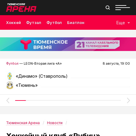
Хоккей
Футзал
Футбол
Биатлон
Еще
Лыжные гонки
Волейбол
Плавание
Дзюдо
Скалолазание
Велоспорт
Бокс
Футбол
— LEON-Вторая лига «А»
8 августа, 19:00
«Динамо» (Ставрополь)
«Тюмень»
Тюменская Арена
Новости
Хоккейный клуб «Рубин»