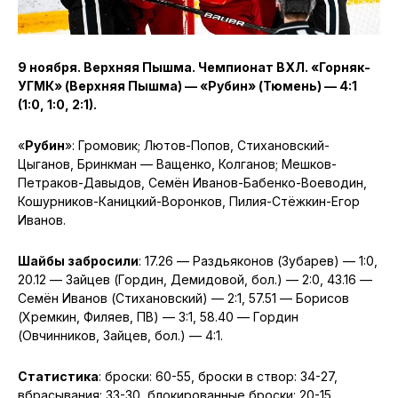
9 ноября. Верхняя Пышма. Чемпионат ВХЛ. «Горняк-
УГМК» (Верхняя Пышма) — «Рубин» (Тюмень) — 4:1
(1:0, 1:0, 2:1).
«
Рубин
»: Громовик; Лютов-Попов, Стихановский-
Цыганов, Бринкман — Ващенко, Колганов; Мешков-
Петраков-Давыдов, Семён Иванов-Бабенко-Воеводин,
Кошурников-Каницкий-Воронков, Пилия-Стёжкин-Егор
Иванов.
Шайбы забросили
: 17.26 — Раздьяконов (Зубарев) — 1:0,
20.12 — Зайцев (Гордин, Демидовой, бол.) — 2:0, 43.16 —
Семён Иванов (Стихановский) — 2:1, 57.51 — Борисов
(Хремкин, Филяев, ПВ) — 3:1, 58.40 — Гордин
(Овчинников, Зайцев, бол.) — 4:1.
Статистика
: броски: 60-55, броски в створ: 34-27,
вбрасывания: 33-30, блокированные броски: 20-15,