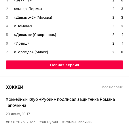
1
«Зенит-2»
2
6
2
«Амкар-Пермь»
1
3
3
«Динамо-2» (Москва)
2
3
4
«Тюмень»
1
3
5
«Динамо» (Ставрополь)
2
1
6
«Иртыш»
2
1
7
«Торпедо» (Миасс)
2
0
Полная версия
ХОККЕЙ
все новости
Хоккейный клуб «Рубин» подписал защитника Романа
Гапочкина
29 июля, 10:17
#ВХЛ 2026-2027
#ХК Рубин
#Роман Гапочкин