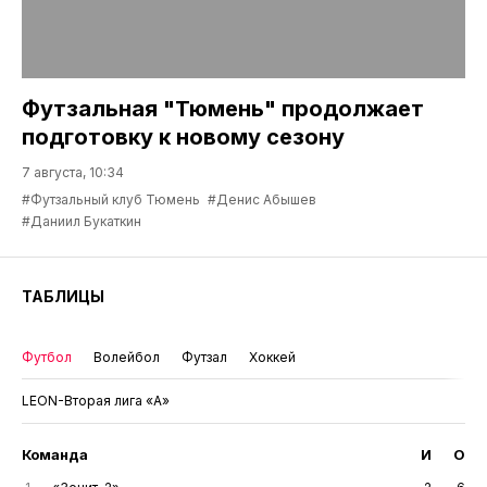
Футзальная "Тюмень" продолжает
подготовку к новому сезону
7 августа, 10:34
#Футзальный клуб Тюмень
#Денис Абышев
#Даниил Букаткин
ТАБЛИЦЫ
Футбол
Волейбол
Футзал
Хоккей
LEON-Вторая лига «А»
Команда
И
О