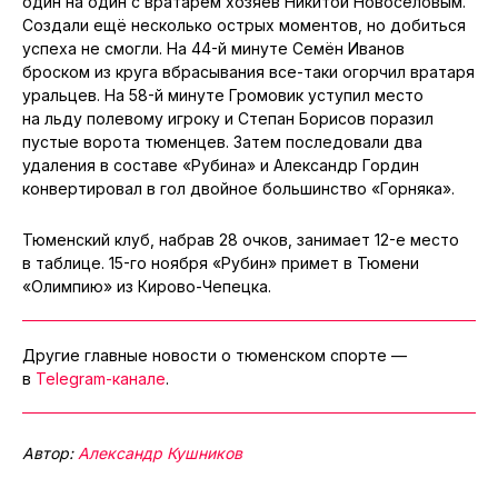
один на один с вратарем хозяев Никитой Новосёловым.
Создали ещё несколько острых моментов, но добиться
успеха не смогли. На 44-й минуте Семён Иванов
броском из круга вбрасывания все-таки огорчил вратаря
уральцев. На 58-й минуте Громовик уступил место
на льду полевому игроку и Степан Борисов поразил
пустые ворота тюменцев. Затем последовали два
удаления в составе «Рубина» и Александр Гордин
конвертировал в гол двойное большинство «Горняка».
Тюменский клуб, набрав 28 очков, занимает 12-е место
в таблице. 15-го ноября «Рубин» примет в Тюмени
«Олимпию» из Кирово-Чепецка.
Другие главные новости о тюменском спорте —
в
Telegram-канале
.
Автор:
Александр Кушников